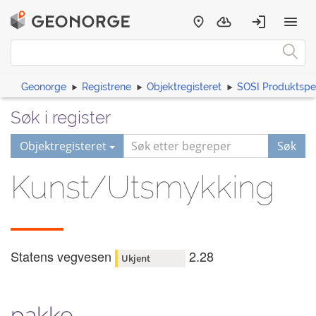
Geonorge
Registrene
Objektregisteret
SOSI Produktspes
Søk i register
Objektregisteret
Søk
Kunst/Utsmykking
Statens vegvesen
2.28
Ukjent
pakke