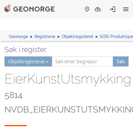
Geonorge
Registrene
Objektregisteret
SOSI Produktspes
Søk i register
Objektregisteret
Søk
EierKunstUtsmykking
5814
NVDB_EIERKUNSTUTSMYKKIN