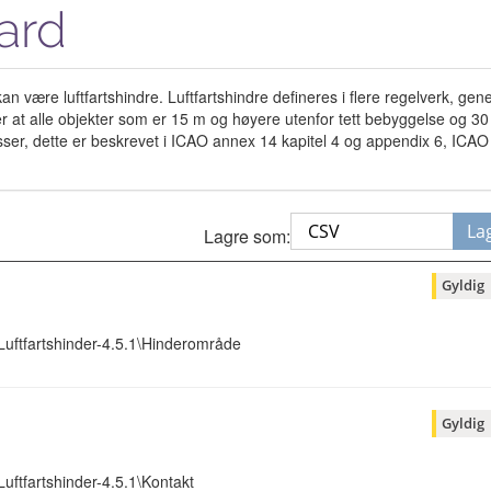
ard
 være luftfartshindre. Luftfartshindre defineres i flere regelverk, gener
ier at alle objekter som er 15 m og høyere utenfor tett bebyggelse og 
lyplasser, dette er beskrevet i ICAO annex 14 kapitel 4 og appendix 6, 
La
Lagre som:
Gyldig
\Luftfartshinder-4.5.1\Hinderområde
Gyldig
Luftfartshinder-4.5.1\Kontakt