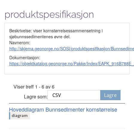
produktspesifikasjon
Beskrivelse: viser kornstørrelsessammensetning i
sjøbunnssedimentenes øvre del.
Navnerom:
http://skjema.geonorge.no/SOSI/produktspesifikasjon/Bunnsedime
Dokumentasjon:
https://objektkatalog.geonorge.no/Pakke/Index/EAPK_916B7
Viser treff 1 - 6 av 6
Lagre
Lagre som:
Hoveddiagram Bunnsedimenter kornstørrelse
diagram