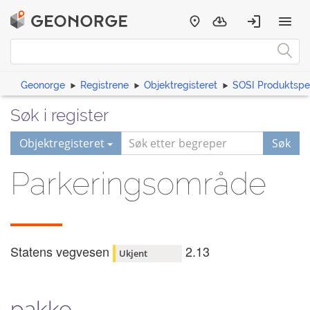
Geonorge
Registrene
Objektregisteret
SOSI Produktspes
Søk i register
Objektregisteret
Søk
Parkeringsområde
Statens vegvesen
2.13
Ukjent
pakke