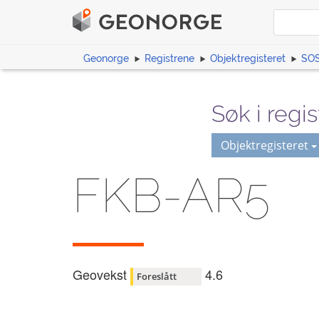
Geonorge
Registrene
Objektregisteret
SOS
Søk i regis
Objektregisteret
FKB-AR5
Geovekst
4.6
Foreslått