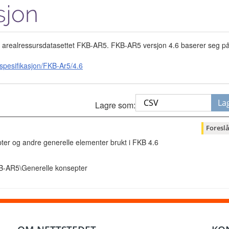
sjon
v arealressursdatasettet FKB-AR5. FKB-AR5 versjon 4.6 baserer seg på 
spesifikasjon/FKB-Ar5/4.6
La
Lagre som:
Foreslå
ter og andre generelle elementer brukt i FKB 4.6
B-AR5\Generelle konsepter