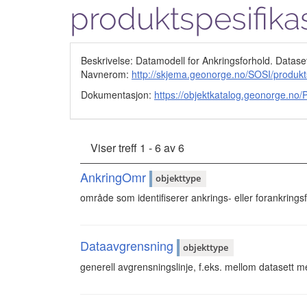
produktspesifika
Beskrivelse: Datamodell for Ankringsforhold. Datase
Navnerom:
http://skjema.geonorge.no/SOSI/produkts
Dokumentasjon:
https://objektkatalog.geonorg
Viser treff 1 - 6 av 6
AnkringOmr
objekttype
område som identifiserer ankrings- eller forankring
Dataavgrensning
objekttype
generell avgrensningslinje, f.eks. mellom datasett med