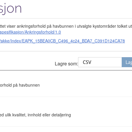
sjon
ttet viser ankringsforhold på havbunnen i utvalgte kystområder tolket u
pesifikasjon/Ankringsforhold/1.0
e.no/Pakke/Index/EAPK_15BEA0CB_C496_4c24_BDA7_C391D124CA78
La
Lagre som:
sforhold på havbunnen
 ulik kvalitet, innhold eller detaljering