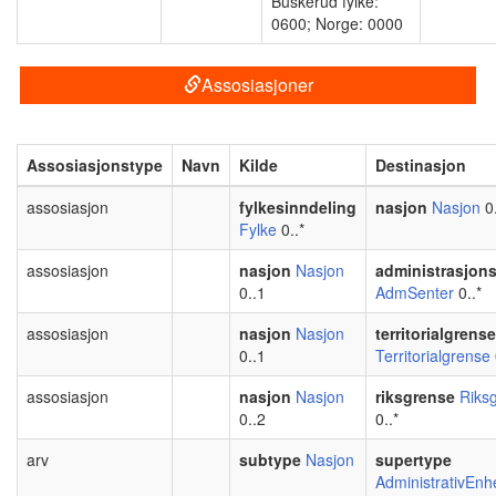
Buskerud fylke:
0600; Norge: 0000
Assosiasjoner
Assosiasjonstype
Navn
Kilde
Destinasjon
assosiasjon
fylkesinndeling
nasjon
Nasjon
0.
Fylke
0..*
assosiasjon
nasjon
Nasjon
administrasjon
0..1
AdmSenter
0..*
assosiasjon
nasjon
Nasjon
territorialgrense
0..1
Territorialgrense
assosiasjon
nasjon
Nasjon
riksgrense
Riks
0..2
0..*
arv
subtype
Nasjon
supertype
AdministrativEnh