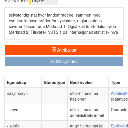
Kartverket
Utkast
selvstendig stat hvor landområdene, sammen med
eventuelle havområder for kyststater, utgjør statens
suverenitetsområde Merknad 1: Også kalt territorialområde
Merknad 2: Tilsvarer NUTS 1 på internasjonalt statistisk nivå
Attributter
SOSI syntaks
Egenskap
Stereotype
Beskrivelse
Type
nasjonnavn
offisielt navn på
Administ
nasjonen
(datatype
- navn
offisielt navn på
Character
administrativ enhet
- språk
angir hvilket språk
Språkko