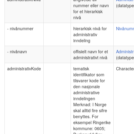
nummer eller navn
(datatype
for et hierarkisk
nivå
- nivånummer
hierarkisk nivå for
Nivånum
administrativ
inndeling
- nivånavn
offisielt navn for et
Administ
administrativt nivå
(datatype
administrativKode
tematisk
Character
identifikator som
tilsvarer kode for
den nasjonale
administrative
inndelingen
Merknad: I Norge
skal alltid fire sifre
benyttes. For
eksempel Ringerike
kommune: 0605;