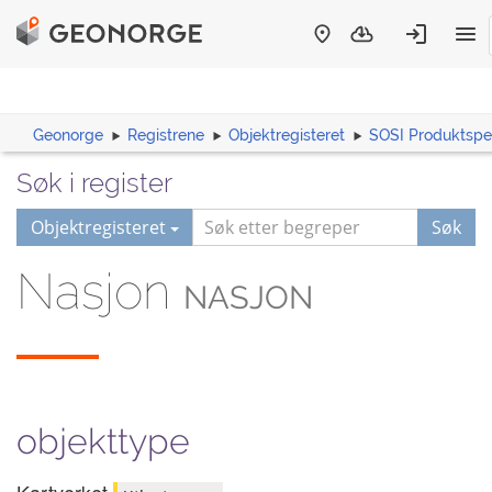
Geonorge
Registrene
Objektregisteret
SOSI Produktspes
Søk i register
Objektregisteret
Søk
Nasjon
NASJON
objekttype