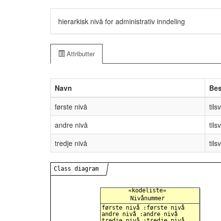
hierarkisk nivå for administrativ inndeling
Attributter
Navn
Bes
første nivå
tils
andre nivå
tils
tredje nivå
til