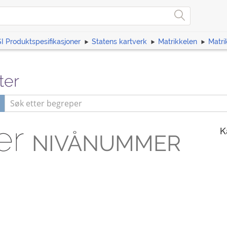
I Produktspesifikasjoner
Statens kartverk
Matrikkelen
Matri
ter
er
K
NIVÅNUMMER