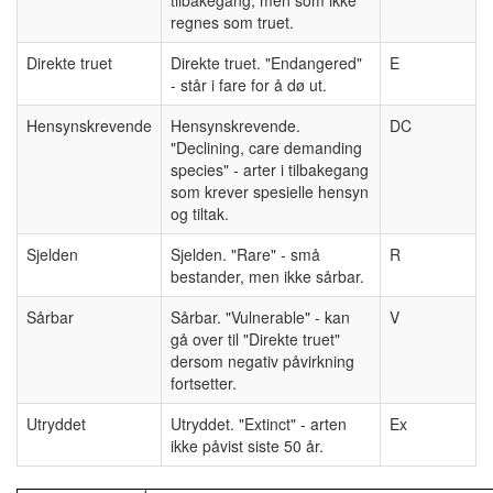
regnes som truet.
Direkte truet
Direkte truet. "Endangered"
E
- står i fare for å dø ut.
Hensynskrevende
Hensynskrevende.
DC
"Declining, care demanding
species" - arter i tilbakegang
som krever spesielle hensyn
og tiltak.
Sjelden
Sjelden. "Rare" - små
R
bestander, men ikke sårbar.
Sårbar
Sårbar. "Vulnerable" - kan
V
gå over til "Direkte truet"
dersom negativ påvirkning
fortsetter.
Utryddet
Utryddet. "Extinct" - arten
Ex
ikke påvist siste 50 år.