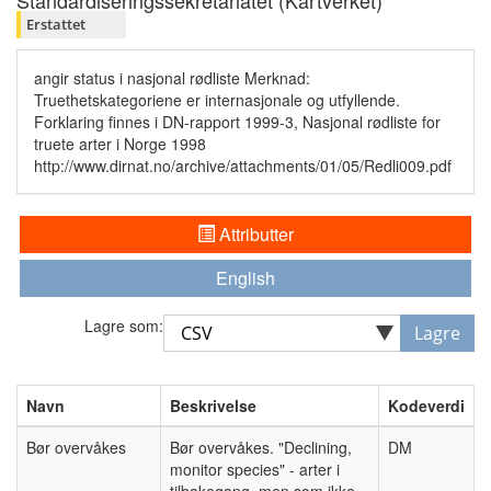
Standardiseringssekretariatet (Kartverket)
Erstattet
angir status i nasjonal rødliste Merknad:
Truethetskategoriene er internasjonale og utfyllende.
Forklaring finnes i DN-rapport 1999-3, Nasjonal rødliste for
truete arter i Norge 1998
http://www.dirnat.no/archive/attachments/01/05/Redli009.pdf
Attributter
English
Lagre som:
Lagre
Navn
Beskrivelse
Kodeverdi
Bør overvåkes
Bør overvåkes. "Declining,
DM
monitor species" - arter i
tilbakegang, men som ikke