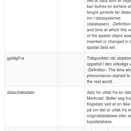
ved at data som er regis
kan bufres en kortere el
lengre periode før diss
inn i datasystemet
(databasen). -Definition
and time at which this v
of the spatial object wa
inserted or changed in 
spatial data set.
gyldigFra
Tidspunktet når objekte
oppstod i den virkelige
-Definition- The time w
phenomenon started to e
the real world.
datauttaksdato
dato for uttak fra en da
Merknad: Skiller seg fra
Kopidato ved at en ikke 
på om det er uttak fra e
originaldatabase eller e
kopidatabase.