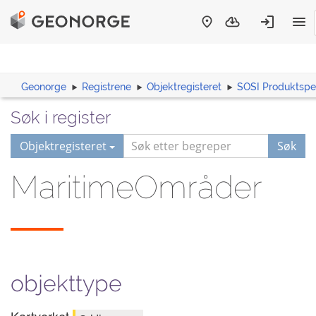
Geonorge
Registrene
Objektregisteret
SOSI Produktspes
Søk i register
Objektregisteret
Søk
MaritimeOmråder
objekttype