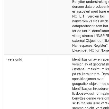
Benytter understreking (
dersom data produsent
er assosiert med bare e
NOTE 1 : Verdien for
nanverom vil eies av d
dataprodusent som har
for de unike identifikat
vil registreres i "INSPIR
external Object Identifie
Namespaces Register"
Eksempel: NO for Norg
- versjonId
identifikasjon av en spes
versjon av et geografisk
(instans), maksimum l
på 25 karakterers. Der
spesifikasjonen av et
geografisk objekt med 
identifikasjon inkluderer
livsløpssyklusinformasjo
benyttes denne versjonI
skille mellom ulike vers
samme objekt. versjonI