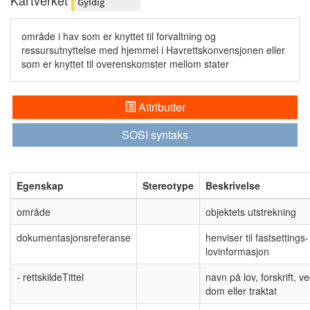
Kartverket
Gyldig
område i hav som er knyttet til forvaltning og
ressursutnyttelse med hjemmel i Havrettskonvensjonen eller
som er knyttet til overenskomster mellom stater
Attributter
SOSI syntaks
Egenskap
Stereotype
Beskrivelse
område
objektets utstrekning
dokumentasjonsreferanse
henviser til fastsettings-
lovinformasjon
- rettskildeTittel
navn på lov, forskrift, v
dom eller traktat