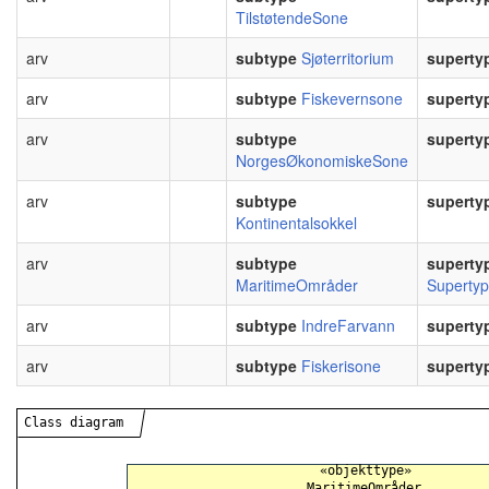
TilstøtendeSone
arv
subtype
Sjøterritorium
superty
arv
subtype
Fiskevernsone
superty
arv
subtype
superty
NorgesØkonomiskeSone
arv
subtype
superty
Kontinentalsokkel
arv
subtype
superty
MaritimeOmråder
Superty
arv
subtype
IndreFarvann
superty
arv
subtype
Fiskerisone
superty