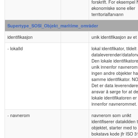
forskrift. For eksempel
økonomiske sone eller
territorialfarvann
Supertype_SOSI_Objekt_maritime_områder
identifikasjon
unik identifikasjon av et
- lokalId
lokal identifikator, tildelt
dataleverendør/dataforv
Den lokale identifikator
unik innenfor navnerom
ingen andre objekter ha
samme identifikator. N
Det er data leverendør
ansvar å sørge for at d
lokale identifikatoren er
innenfor navnerommet.
- navnerom
navnerom som unikt
identifiserer datakilden t
objektet, starter med to
bokstavs kode jfr ISO 3