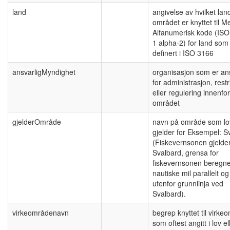
land
angivelse av hvilket lan
området er knyttet til M
Alfanumerisk kode (ISO
1 alpha-2) for land som
definert i ISO 3166
ansvarligMyndighet
organisasjon som er ans
for administrasjon, restr
eller regulering innenfor
området
gjelderOmråde
navn på område som l
gjelder for Eksempel: S
(Fiskevernsonen gjelder
Svalbard, grensa for
fiskevernsonen beregn
nautiske mil parallelt og
utenfor grunnlinja ved
Svalbard).
virkeområdenavn
begrep knyttet til virke
som oftest angitt i lov el