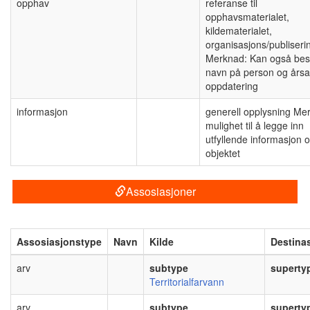
opphav
referanse til
opphavsmaterialet,
kildematerialet,
organisasjons/publiseri
Merknad: Kan også bes
navn på person og årsak
oppdatering
informasjon
generell opplysning Me
mulighet til å legge inn
utfyllende informasjon 
objektet
Assosiasjoner
Assosiasjonstype
Navn
Kilde
Destina
arv
subtype
superty
Territorialfarvann
arv
subtype
superty