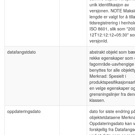
unik identifikasjon av
versjonen. NOTE Maks
lengde er valgt for å till
tidsregistrering i henhold
ISO 8601, slik som "20
12T12:12:12+05:30" s
versjonId.
datafangstdato
abstrakt objekt som bæ
rekke egenskaper som 
fagområde-uavhengige
benyttes for alle objektt
Merknad: Spesielt i
produktspesifikasjonsarb
en velge egenskaper o
grensningslinjer fra de
klassen.
oppdateringsdato
dato for siste endring p
objektetdataene Merkn
Oppdateringsdato kan 
forskjellig fra Datafang