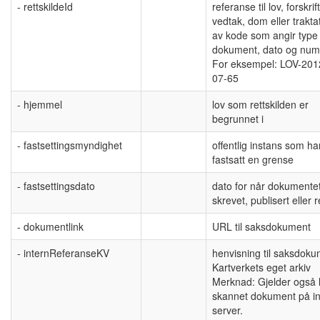
- rettskildeId
referanse til lov, forskrift
vedtak, dom eller traktat
av kode som angir type
dokument, dato og nu
For eksempel: LOV-201
07-65
- hjemmel
lov som rettskilden er
begrunnet i
- fastsettingsmyndighet
offentlig instans som ha
fastsatt en grense
- fastsettingsdato
dato for når dokumentet
skrevet, publisert eller r
- dokumentlink
URL til saksdokument
- internReferanseKV
henvisning til saksdoku
Kartverkets eget arkiv
Merknad: Gjelder også li
skannet dokument på in
server.