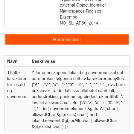
external Object Identifier
Namespaces Register"
Eksempel:
NO_SL_AR50_2014
Restriksjoner
Navn
Beskrivelse
Tillatte
/* for egenskapene lokalId og navnerom skal det
karakterer
bare brukes følgende sett av karakterer benyttes::
for lokaId
{"A" …"Z", "a"…"z","0"…"9", "_", ".", "-"}, dvs bare
og
bokstaver fra det latinske alfabetet samt tall,
navnerom
understreking, punktum og bindestrek er tillatt. */
inv: let allowedChar : Set {'A'..'Z', 'a'..'z', '0'..'9', '_',
'.', '-'} in ( navnerom.element-&gt;forAll( char |
allowedChar-&gt;exists( char ) and
lokalId.element-&gt;forAll( char | allowedChar-
&gt;exists( char ) ))