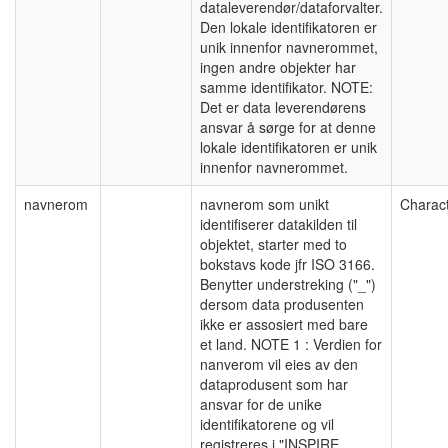
dataleverendør/dataforvalter.
Den lokale identifikatoren er
unik innenfor navnerommet,
ingen andre objekter har
samme identifikator. NOTE:
Det er data leverendørens
ansvar å sørge for at denne
lokale identifikatoren er unik
innenfor navnerommet.
navnerom
navnerom som unikt
Charact
identifiserer datakilden til
objektet, starter med to
bokstavs kode jfr ISO 3166.
Benytter understreking ("_")
dersom data produsenten
ikke er assosiert med bare
et land. NOTE 1 : Verdien for
nanverom vil eies av den
dataprodusent som har
ansvar for de unike
identifikatorene og vil
registreres i "INSPIRE