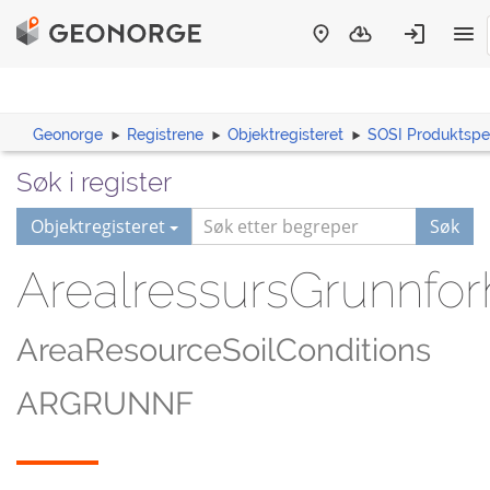
Geonorge
Registrene
Objektregisteret
SOSI Produktspes
Søk i register
Objektregisteret
Søk
ArealressursGrunnfor
AreaResourceSoilConditions
ARGRUNNF