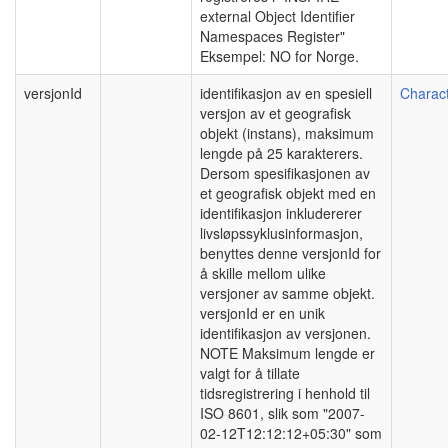
external Object Identifier
Namespaces Register"
Eksempel: NO for Norge.
versjonId
identifikasjon av en spesiell
Charact
versjon av et geografisk
objekt (instans), maksimum
lengde på 25 karakterers.
Dersom spesifikasjonen av
et geografisk objekt med en
identifikasjon inkludererer
livsløpssyklusinformasjon,
benyttes denne versjonId for
å skille mellom ulike
versjoner av samme objekt.
versjonId er en unik
identifikasjon av versjonen.
NOTE Maksimum lengde er
valgt for å tillate
tidsregistrering i henhold til
ISO 8601, slik som "2007-
02-12T12:12:12+05:30" som