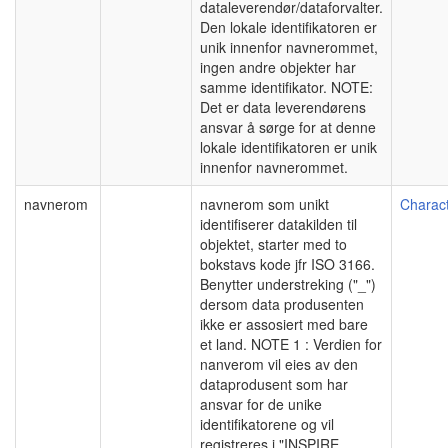
dataleverendør/dataforvalter.
Den lokale identifikatoren er
unik innenfor navnerommet,
ingen andre objekter har
samme identifikator. NOTE:
Det er data leverendørens
ansvar å sørge for at denne
lokale identifikatoren er unik
innenfor navnerommet.
navnerom
navnerom som unikt
Charact
identifiserer datakilden til
objektet, starter med to
bokstavs kode jfr ISO 3166.
Benytter understreking ("_")
dersom data produsenten
ikke er assosiert med bare
et land. NOTE 1 : Verdien for
nanverom vil eies av den
dataprodusent som har
ansvar for de unike
identifikatorene og vil
registreres i "INSPIRE