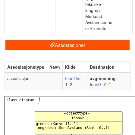
tekniske
inngrep.
Merknad :
Avstandsenhet
er kilometer.
Assosiasjoner
Assosiasjonstype
Navn
Kilde
Destinasjon
assosiasjon
InonOmr
avgrensning
1..2
InonGr
0..*