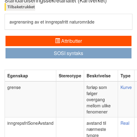
Standardiseringssekretariatet (Kartverket)
Tilbaketrukket
avgrensning av et inngrepsfritt naturområde
Attributter
SOSI syntaks
Egenskap
Stereotype
Beskrivelse
Type
grense
forløp som
Kurve
følger
overgang
mellom ulike
fenomener
inngrepsfriSoneAvstand
avstand til
Real
nærmeste
tyngre