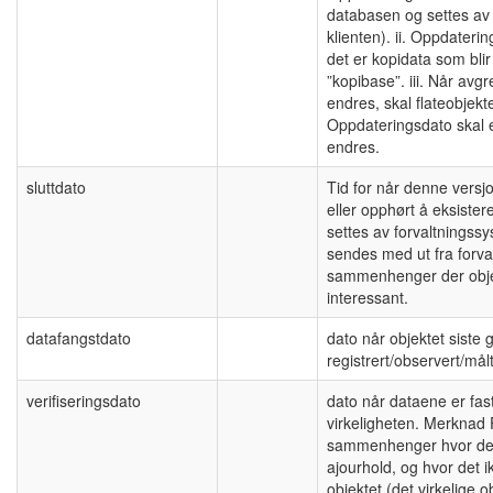
databasen og settes av 
klienten). ii. Oppdateri
det er kopidata som blir 
”kopibase”. iii. Når avgre
endres, skal flateobjekt
Oppdateringsdato skal 
endres.
sluttdato
Tid for når denne versjo
eller opphørt å eksist
settes av forvaltningssy
sendes med ut fra forva
sammenhenger der objek
interessant.
datafangstdato
dato når objektet siste 
registrert/observert/målt
verifiseringsdato
dato når dataene er fas
virkeligheten. Merknad 
sammenhenger hvor det 
ajourhold, og hvor det i
objektet (det virkelige 