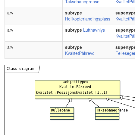
Taksebanegrense
KvalitetP
arv
subtype
supertyp
Helikopterlandingsplass
KvalitetP
arv
subtype
Lufthavnlys
supertyp
KvalitetP
arv
subtype
supertyp
KvalitetPåkrevd
Fellesege