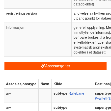
dataobjektet)
registreringsversjon
angivelse av hvilken pr
utgangspunkt for datae
informasjon
generell opplysning. Me
inn utfyllende informas
bør bare brukes til å l
enkeltobjekter. Egenskap
systematisk angi ekstr
objekter i et datasett.
Assosiasjoner
Assosiasjonstype
Navn
Kilde
Destinas
arv
subtype
Rullebane
supertyp
KvalitetP
arv
subtype
supertyp