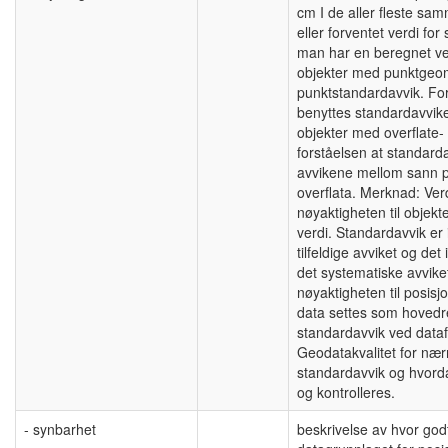
cm I de aller fleste sa
eller forventet verdi f
man har en beregnet ve
objekter med punktgeome
punktstandardavvik. Fo
benyttes standardavviket
objekter med overflate-
forståelsen at standard
avvikene mellom sann 
overflata. Merknad: Ver
nøyaktigheten til obje
verdi. Standardavvik er
tilfeldige avviket og det
det systematiske avviket
nøyaktigheten til posis
data settes som hovedreg
standardavvik ved data
Geodatakvalitet for nær
standardavvik og hvord
og kontrolleres.
- synbarhet
beskrivelse av hvor god