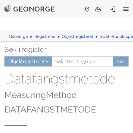
Geonorge
Registrene
Objektregisteret
SOSI Produktspes
Søk i register
Objektregisteret
Søk
Datafangstmetode
MeasuringMethod
DATAFANGSTMETODE