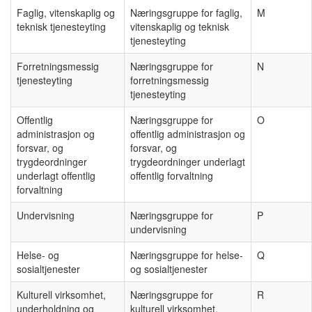
Faglig, vitenskaplig og
Næringsgruppe for faglig,
M
teknisk tjenesteyting
vitenskaplig og teknisk
tjenesteyting
Forretningsmessig
Næringsgruppe for
N
tjenesteyting
forretningsmessig
tjenesteyting
Offentlig
Næringsgruppe for
O
administrasjon og
offentlig administrasjon og
forsvar, og
forsvar, og
trygdeordninger
trygdeordninger underlagt
underlagt offentlig
offentlig forvaltning
forvaltning
Undervisning
Næringsgruppe for
P
undervisning
Helse- og
Næringsgruppe for helse-
Q
sosialtjenester
og sosialtjenester
Kulturell virksomhet,
Næringsgruppe for
R
underholdning og
kulturell virksomhet,