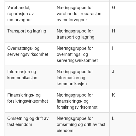
Varehandel,
Næringsgruppe for
G
reparasjon av
varehandel, reparasjon
motorvogner
av motorvogner
Transport og lagring
Næringsgruppe for
H
transport og lagring
Overnattings- og
Næringsgruppe for
I
serveringsvirksomhet
overnattings- og
serveringsvirksomhet
Informasjon og
Næringsgruppe for
J
kommunikasjon
informasjon og
kommunikasjon
Finansierings- og
Næringsgruppe for
K
forsikringsvirksomhet
finansierings- og
forsikringsvirksomhet
Omsetning og drift av
Næringsgruppe for
L
fast eiendom
omsetning og drift av fast
eiendom