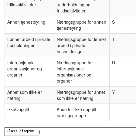
fritidsaktiviteter
underholdning og
fritidsaktiviteter
Annen tjenesteyting
Næringsgruppe for annen
S
tjenesteyting
Lønnet arbeid i private
Næringsgruppe for lønnet
T
husholdninger
arbeid i private
husholdninger
Internasjonale
Næringsgruppe for
U
organisasjoner og
internasjonale
organer
organisasjoner og
organer
Annet som ikke er
Næringsgruppe for annet
Y
næring
som ikke er næring
IkkeOppgitt
Kode for ikke oppgitt
næringsgruppe