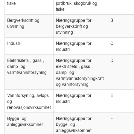
fiske
jordbruk, skogbruk og
fiske
Bergverksdrift og
Næringsgruppe for
B
utvinning
bergverksdrift og
utvinning
Industri
Næringsgruppe for
C
industri
Elektrisitets-, gass-,
Næringsgruppe for
D
damp- og
elektrisitets-, gass-,
varmtvannsforsyning
damp- og
varmtvannsforsyningkraft-
og vannforsyning
Vannforsyning, avløps-
Næringsgruppe for
E
og
industri
renovasjonsvirksomhet
Bygge- og
Næringsgruppe for
F
anleggsvirksomhet
bygge- og
anleggsvirksomhet