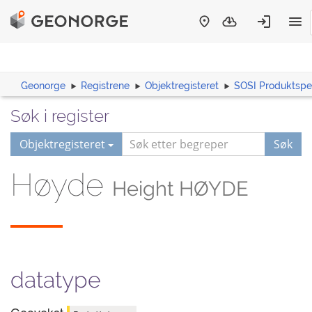
Geonorge
Registrene
Objektregisteret
SOSI Produktspes
Søk i register
Objektregisteret
Søk
Høyde
Height HØYDE
datatype