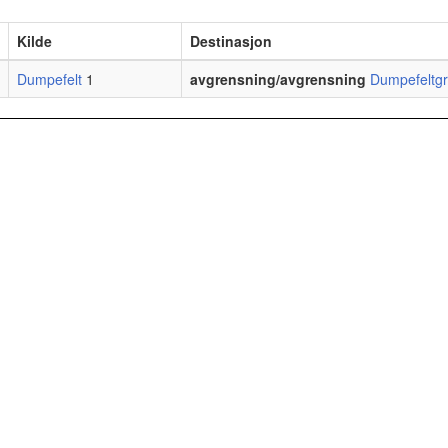
Kilde
Destinasjon
Dumpefelt
1
avgrensning/avgrensning
Dumpefeltg