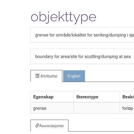
objekttype
grense for område/lokalitet for senking/dumping i sj
boundary for area/site for scuttling/dumping at sea
Attributter
English
Egenskap
Stereotype
Beskr
grense
forlø
Assosiasjoner