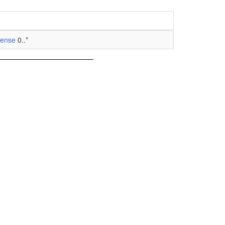
rense
0..*