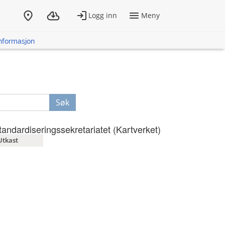
informasjon
Søk
tandardiseringssekretariatet (Kartverket)
Utkast