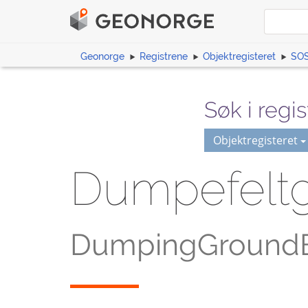
Geonorge
Registrene
Objektregisteret
SOS
Søk i regis
Objektregisteret
Dumpefelt
DumpingGround