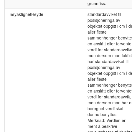
grunnriss.
- nøyaktighetHøyde
standardavviket til
posisjoneringa av
objektet oppgitt i cm I d
aller fleste
sammenhenger benytte
en anslått eller forvente
verdi for standardavvike
men dersom man faktis
har standardavviket til
posisjoneringa av
objektet oppgitt i cm I d
aller fleste
sammenhenger benytte
en anslått eller forvente
verdi for standardavvik,
men dersom man har e
beregnet verdi skal
denne benyttes.
Merknad: Verdien er
ment å beskrive
nøyaktigheten til objekte