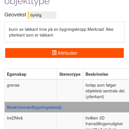
objekttype
Geovekst
Gyldig
bunn av takkant inne på en bygningskropp Merknad: Ikke
ytterkant som er takkant
Attributter
Egenskap
Stereotype
Beskrivelse
grense
forløp som følger
objektets sentrale del
(ytterkant)
BeskrivendeBygningsdetalj
treDNivå
hvilken 3D
framstillingsmulighet