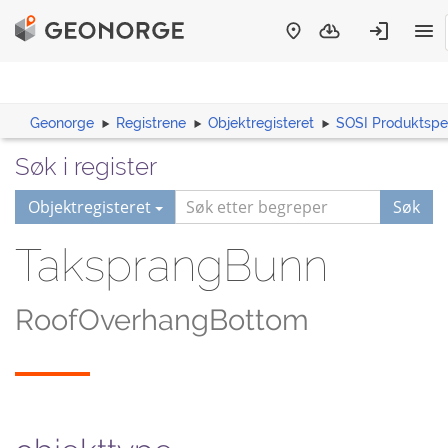
Geonorge
Registrene
Objektregisteret
SOSI Produktspes
Søk i register
Objektregisteret
Søk
TaksprangBunn
RoofOverhangBottom