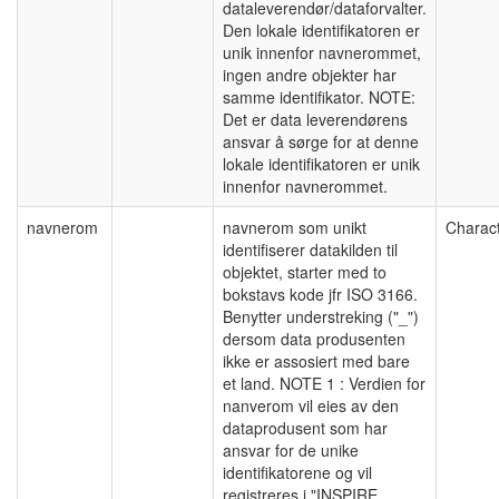
dataleverendør/dataforvalter.
Den lokale identifikatoren er
unik innenfor navnerommet,
ingen andre objekter har
samme identifikator. NOTE:
Det er data leverendørens
ansvar å sørge for at denne
lokale identifikatoren er unik
innenfor navnerommet.
navnerom
navnerom som unikt
Charact
identifiserer datakilden til
objektet, starter med to
bokstavs kode jfr ISO 3166.
Benytter understreking ("_")
dersom data produsenten
ikke er assosiert med bare
et land. NOTE 1 : Verdien for
nanverom vil eies av den
dataprodusent som har
ansvar for de unike
identifikatorene og vil
registreres i "INSPIRE