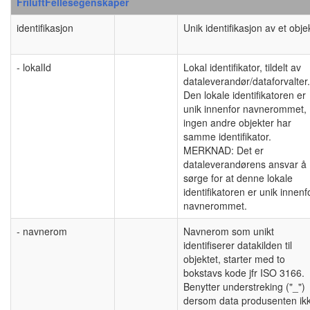
FriluftFellesegenskaper
identifikasjon
Unik identifikasjon av et obje
- lokalId
Lokal identifikator, tildelt av
dataleverandør/dataforvalter.
Den lokale identifikatoren er
unik innenfor navnerommet,
ingen andre objekter har
samme identifikator.
MERKNAD: Det er
dataleverandørens ansvar å
sørge for at denne lokale
identifikatoren er unik innenf
navnerommet.
- navnerom
Navnerom som unikt
identifiserer datakilden til
objektet, starter med to
bokstavs kode jfr ISO 3166.
Benytter understreking ("_")
dersom data produsenten ik