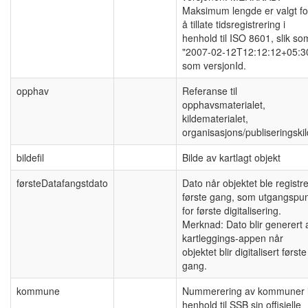
Maksimum lengde er valgt fo
å tillate tidsregistrering i
henhold til ISO 8601, slik so
"2007-02-12T12:12:12+05:3
som versjonId.
opphav
Referanse til
opphavsmaterialet,
kildematerialet,
organisasjons/publiseringski
bildefil
Bilde av kartlagt objekt
førsteDatafangstdato
Dato når objektet ble registre
første gang, som utgangspu
for første digitalisering.
Merknad: Dato blir generert 
kartleggings-appen når
objektet blir digitalisert første
gang.
kommune
Nummerering av kommuner 
henhold til SSB sin offisielle