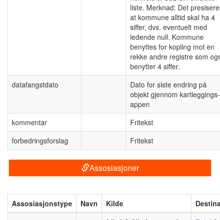
liste. Merknad: Det presisere
at kommune alltid skal ha 4
siffer, dvs. eventuelt med
ledende null. Kommune
benyttes for kopling mot en
rekke andre registre som og
benytter 4 siffer.
datafangstdato
Dato for siste endring på
objekt gjennom kartleggings-
appen
kommentar
Fritekst
forbedringsforslag
Fritekst
Assosiasjoner
Assosiasjonstype
Navn
Kilde
Destin