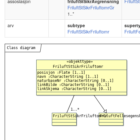
assosiasjon
friluftStSikrAvgrensning
FriluftS
FriluftStSikrFriluftomrGr
1..*
arv
subtype
supert
FriluftStSikrFriluftomr
Friluft