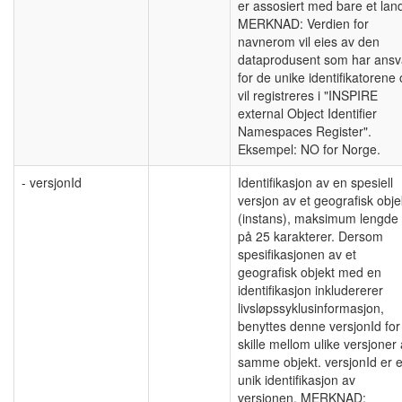
er assosiert med bare et lan
MERKNAD: Verdien for
navnerom vil eies av den
dataprodusent som har ansv
for de unike identifikatorene
vil registreres i "INSPIRE
external Object Identifier
Namespaces Register".
Eksempel: NO for Norge.
- versjonId
Identifikasjon av en spesiell
versjon av et geografisk obje
(instans), maksimum lengde
på 25 karakterer. Dersom
spesifikasjonen av et
geografisk objekt med en
identifikasjon inkludererer
livsløpssyklusinformasjon,
benyttes denne versjonId for
skille mellom ulike versjoner
samme objekt. versjonId er 
unik identifikasjon av
versjonen. MERKNAD: