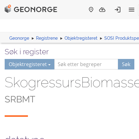
Geonorge
Registrene
Objektregisteret
SOSI Produktspes
Søk i register
Objektregisteret
Søk
SkogressursBiomasse
SRBMT