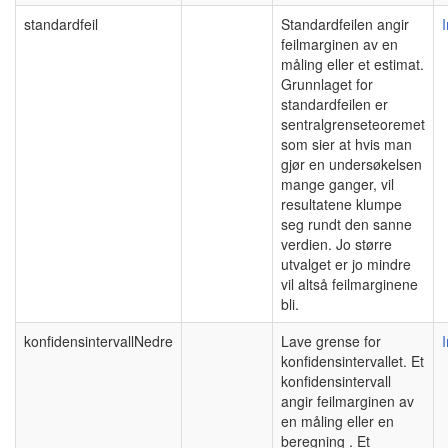
standardfeil
Standardfeilen angir
feilmarginen av en
måling eller et estimat.
Grunnlaget for
standardfeilen er
sentralgrenseteoremet
som sier at hvis man
gjør en undersøkelsen
mange ganger, vil
resultatene klumpe
seg rundt den sanne
verdien. Jo større
utvalget er jo mindre
vil altså feilmarginene
bli.
konfidensintervallNedre
Lave grense for
konfidensintervallet. Et
konfidensintervall
angir feilmarginen av
en måling eller en
beregning . Et