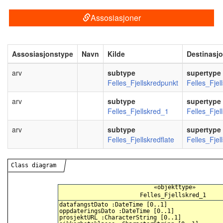
Assosiasjoner
Assosiasjonstype
Navn
Kilde
Destinasj
arv
subtype
supertype
Felles_Fjellskredpunkt
Felles_Fjel
arv
subtype
supertype
Felles_Fjellskred_1
Felles_Fjel
arv
subtype
supertype
Felles_Fjellskredflate
Felles_Fjel