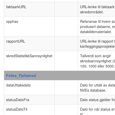
faktaarkURL
URL-lenke til faktaar
skredområdet.
opphav
Referanse til hvem s
produsert dataene, e
datakildematerialet.
rapportURL
URL-lenke til rapport 
kartleggingsprosjekte
skredStatistikkSannsynlighet
Tallverdi som angir
skredsannsynlighet (å
100, 1000 eller 5000.
Felles_Fjellskred
dataUttaksdato
Dato for uttak av dat
NVEs database.
statusDatoFra
Dato status gjelder fr
statusDatoTil
Dato for når status er
til.