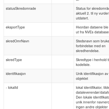
statusSkredomrade
Status for skredområ
aktuell 2. til ny vurder
utdatert.
eksportType
Hvordan dataene ble
ut fra NVEs database
skredOmrNavn
Stedsnavn som bruke
forbindelse med en
skredhendelse.
skredType
Skredtype i henhold ti
kodeliste.
identifikasjon
Unik identifikasjon av
objektet
- lokalId
lokal identifikator, tild
dataleverendør/datafo
Den lokale identifikat
unik innenfor navne
ingen andre objekter