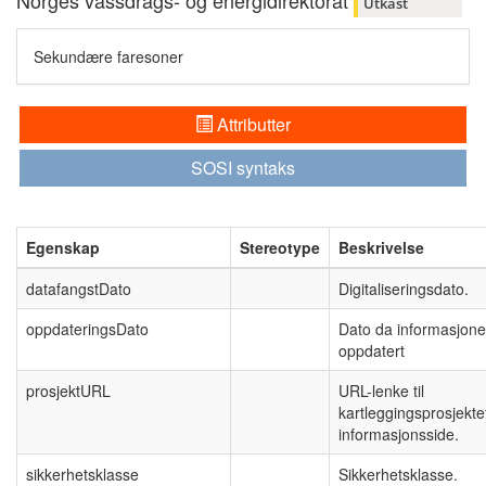
Norges vassdrags- og energidirektorat
Utkast
Sekundære faresoner
Attributter
SOSI syntaks
Egenskap
Stereotype
Beskrivelse
datafangstDato
Digitaliseringsdato.
oppdateringsDato
Dato da informasjone
oppdatert
prosjektURL
URL-lenke til
kartleggingsprosjekte
informasjonsside.
sikkerhetsklasse
Sikkerhetsklasse.