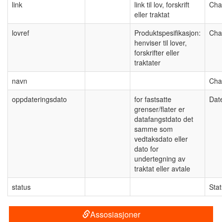
link
link til lov, forskrift
Cha
eller traktat
lovref
Produktspesifikasjon:
Cha
henviser til lover,
forskrifter eller
traktater
navn
Cha
oppdateringsdato
for fastsatte
Dat
grenser/flater er
datafangstdato det
samme som
vedtaksdato eller
dato for
undertegning av
traktat eller avtale
status
Sta
Assosiasjoner