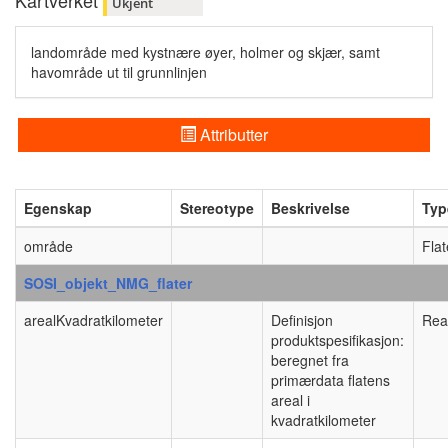
Kartverket
Ukjent
landområde med kystnære øyer, holmer og skjær, samt
havområde ut til grunnlinjen
Attributter
Egenskap
Stereotype
Beskrivelse
Typ
område
Flat
SOSI_objekt_NMG_flater
arealKvadratkilometer
Definisjon
Rea
produktspesifikasjon:
beregnet fra
primærdata flatens
areal i
kvadratkilometer