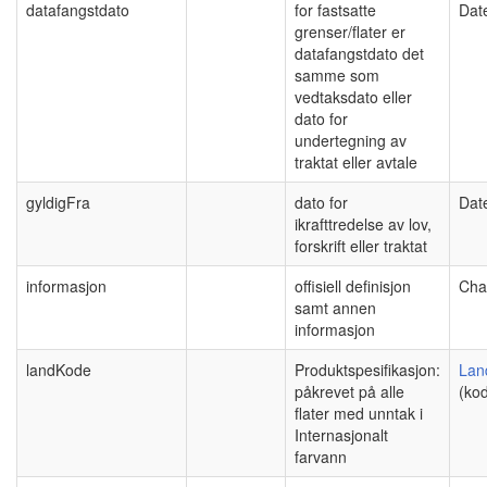
datafangstdato
for fastsatte
Dat
grenser/flater er
datafangstdato det
samme som
vedtaksdato eller
dato for
undertegning av
traktat eller avtale
gyldigFra
dato for
Dat
ikrafttredelse av lov,
forskrift eller traktat
informasjon
offisiell definisjon
Cha
samt annen
informasjon
landKode
Produktspesifikasjon:
Lan
påkrevet på alle
(kod
flater med unntak i
Internasjonalt
farvann