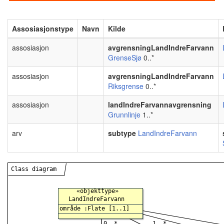
Assosiasjonstype
Navn
Kilde
assosiasjon
avgrensningLandIndreFarvann
GrenseSjø
0..*
assosiasjon
avgrensningLandIndreFarvann
Riksgrense
0..*
assosiasjon
landIndreFarvannavgrensning
Grunnlinje
1..*
arv
subtype
LandIndreFarvann