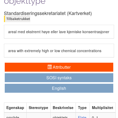
objekttype
Standardiseringssekretariatet (Kartverket)
Tilbaketrukket
areal med ekstremt høye eller lave kjemiske konsentrasjoner
area with extremely high or low chemical concentrations
Attributter
SOSI syntaks
English
Egenskap
Stereotype
Beskrivelse
Type
Multiplisitet
område
objektets
Flate
0..1