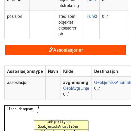
utstrekning
posisjon
sted som
Punkt
0..1
objektet
eksisterer
på
Assosiasjoner
Assosiasjonstype
Navn
Kilde
Destinasjon
assosiasjon
avgrensning
GeokjemiskAnomal
GeolAvgrLinje
0..1
0..*