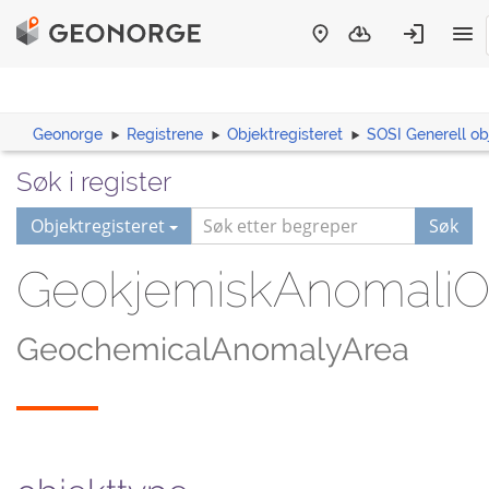
Geonorge
Registrene
Objektregisteret
SOSI Generell ob
Søk i register
Objektregisteret
Søk
GeokjemiskAnomali
GeochemicalAnomalyArea