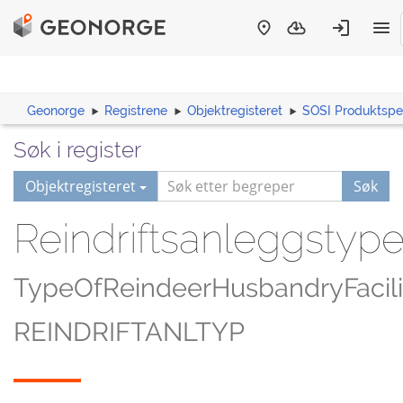
Geonorge
Registrene
Objektregisteret
SOSI Produktspes
Søk i register
Objektregisteret
Søk
Reindriftsanleggstyp
TypeOfReindeerHusbandryFacili
REINDRIFTANLTYP