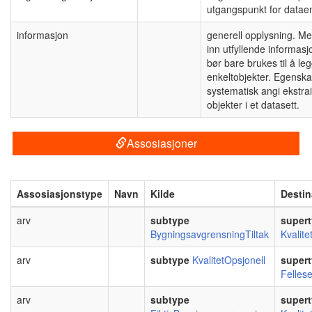
utgangspunkt for datae
informasjon
generell opplysning. Me
inn utfyllende informas
bør bare brukes til å l
enkeltobjekter. Egenskap
systematisk angi ekstr
objekter i et datasett.
Assosiasjoner
Assosiasjonstype
Navn
Kilde
Destin
arv
subtype
super
BygningsavgrensningTiltak
Kvalite
arv
subtype
KvalitetOpsjonell
super
Felles
arv
subtype
super