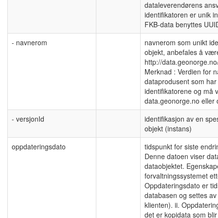
dataleverendørens ansva
identifikatoren er unik
FKB-data benyttes UUID
- navnerom
navnerom som unikt ident
objekt, anbefales å væ
http://data.geonorge.no
Merknad : Verdien for n
dataprodusent som har 
identifikatorene og må v
data.geonorge.no eller
- versjonId
identifikasjon av en spe
objekt (instans)
oppdateringsdato
tidspunkt for siste end
Denne datoen viser dat
dataobjektet. Egenskap
forvaltningssystemet ett
Oppdateringsdato er tid
databasen og settes av 
klienten). ii. Oppdateri
det er kopidata som blir 