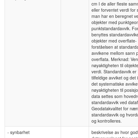
cm I de aller fleste sa
eller forventet verdi f
man har en beregnet ve
objekter med punktgeome
punktstandardavvik. Fo
benyttes standardavviket
objekter med overflate-
forståelsen at standard
avvikene mellom sann 
overflata. Merknad: Ver
nøyaktigheten til obje
verdi. Standardavvik er
tilfeldige avviket og det
det systematiske avviket
nøyaktigheten til posis
data settes som hovedreg
standardavvik ved data
Geodatakvalitet for nær
standardavvik og hvord
og kontrolleres.
- synbarhet
beskrivelse av hvor god