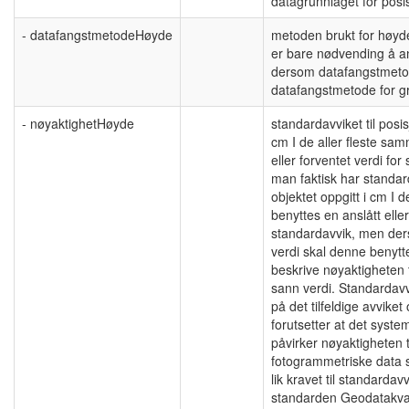
datagrunnlaget for posis
- datafangstmetodeHøyde
metoden brukt for høyde
er bare nødvending å a
dersom datafangstmetod
datafangstmetode for gr
- nøyaktighetHøyde
standardavviket til posis
cm I de aller fleste sa
eller forventet verdi f
man faktisk har standard
objektet oppgitt i cm I
benyttes en anslått eller
standardavvik, men de
verdi skal denne benytt
beskrive nøyaktigheten 
sann verdi. Standardavv
på det tilfeldige avviket
forutsetter at det system
påvirker nøyaktigheten t
fotogrammetriske data 
lik kravet til standarda
standarden Geodatakvali