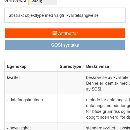
Geovekst
Gyldig
abstrakt objekttype med valgfri kvalitetsangivelse
Attributter
SOSI syntaks
Egenskap
Stereotype
Beskrivelse
kvalitet
beskrivelse av kvalitet
Denne er identisk med .
av SOSI.
- datafangstmetode
metode for datafangst.
datafangstmetode for gru
for både grunnriss og h
oppgitt noen verdi for
- nøyaktighet
standardavviket til posis