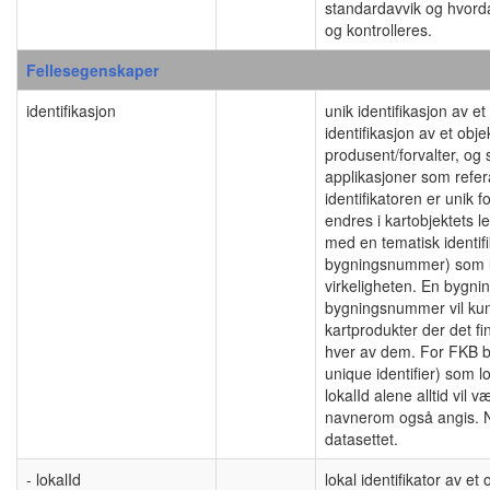
standardavvik og hvord
og kontrolleres.
Fellesegenskaper
identifikasjon
unik identifikasjon av 
identifikasjon av et obj
produsent/forvalter, og
applikasjoner som refera
identifikatoren er unik f
endres i kartobjektets l
med en tematisk identif
bygningsnummer) som uni
virkeligheten. En byg
bygningsnummer vil ku
kartprodukter der det fin
hver av dem. For FKB b
unique identifier) som l
lokalId alene alltid vil v
navnerom også angis. 
datasettet.
- lokalId
lokal identifikator av e