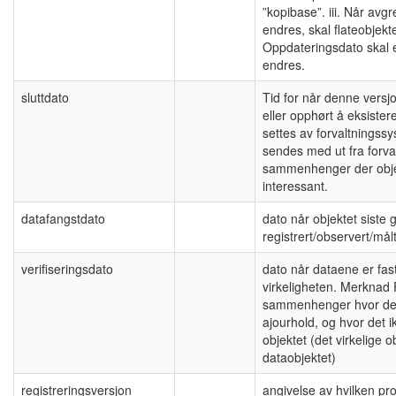
”kopibase”. iii. Når avgre
endres, skal flateobjekt
Oppdateringsdato skal 
endres.
sluttdato
Tid for når denne versjo
eller opphørt å eksist
settes av forvaltningssy
sendes med ut fra forva
sammenhenger der objek
interessant.
datafangstdato
dato når objektet siste 
registrert/observert/målt
verifiseringsdato
dato når dataene er fas
virkeligheten. Merknad 
sammenhenger hvor det 
ajourhold, og hvor det i
objektet (det virkelige 
dataobjektet)
registreringsversjon
angivelse av hvilken pr