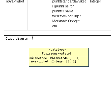
nøyaktighet
punktstandardavviket
Integer
i grunnriss for
punkter samt
tverravvik for linjer
Merknad: Oppgitt i
cm