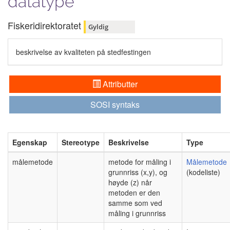
datatype
Fiskeridirektoratet
Gyldig
beskrivelse av kvaliteten på stedfestingen
Attributter
SOSI syntaks
Egenskap
Stereotype
Beskrivelse
Type
målemetode
metode for måling i
Målemetode
grunnriss (x,y), og
(kodeliste)
høyde (z) når
metoden er den
samme som ved
måling i grunnriss