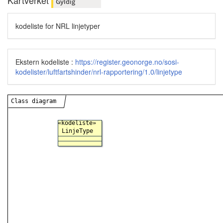
Kartverket
Gyldig
kodeliste for NRL linjetyper
Ekstern kodeliste :
https://register.geonorge.no/sosi-
kodelister/luftfartshinder/nrl-rapportering/1.0/linjetype