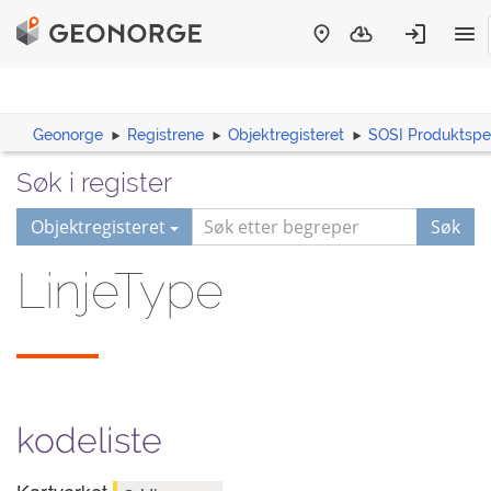
Geonorge
Registrene
Objektregisteret
SOSI Produktspes
Søk i register
Objektregisteret
Søk
LinjeType
kodeliste