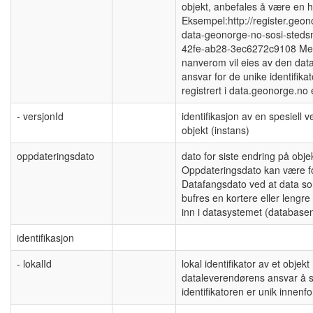
objekt, anbefales å være en h
Eksempel:http://register.geo
data-geonorge-no-sosi-sted
42fe-ab28-3ec6272c9108 Merk
nanverom vil eies av den da
ansvar for de unike identifik
registrert i data.geonorge.no 
- versjonId
identifikasjon av en spesiell v
objekt (instans)
oppdateringsdato
dato for siste endring på obj
Oppdateringsdato kan være for
Datafangsdato ved at data som
bufres en kortere eller lengre
inn i datasystemet (databasen
identifikasjon
- lokalId
lokal identifikator av et objek
dataleverendørens ansvar å sø
identifikatoren er unik innen