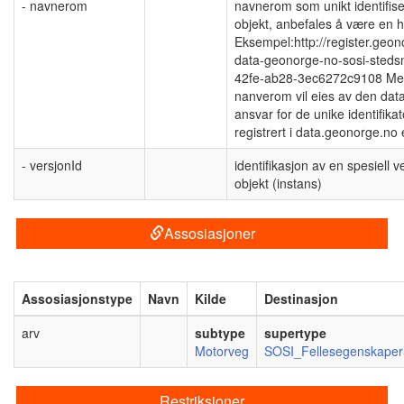
- navnerom
navnerom som unikt identifiser
objekt, anbefales å være en h
Eksempel:http://register.geo
data-geonorge-no-sosi-sted
42fe-ab28-3ec6272c9108 Merk
nanverom vil eies av den da
ansvar for de unike identifik
registrert i data.geonorge.no 
- versjonId
identifikasjon av en spesiell v
objekt (instans)
Assosiasjoner
Assosiasjonstype
Navn
Kilde
Destinasjon
arv
subtype
supertype
Motorveg
SOSI_Fellesegenskaper
Restriksjoner