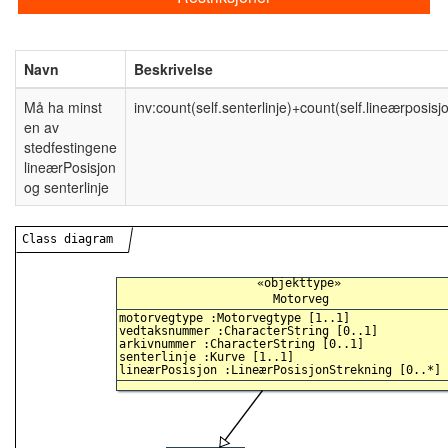
Navn
Beskrivelse
Må ha minst
inv:count(self.senterlinje)+count(self.lineærposisj
en av
stedfestingene
lineærPosisjon
og senterlinje