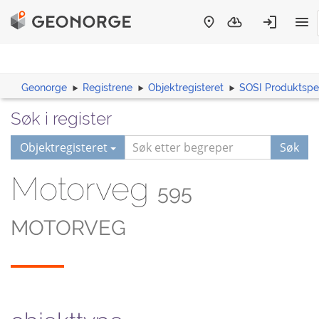
Geonorge
Registrene
Objektregisteret
SOSI Produktspes
Søk i register
Objektregisteret
Søk
Motorveg
595
MOTORVEG