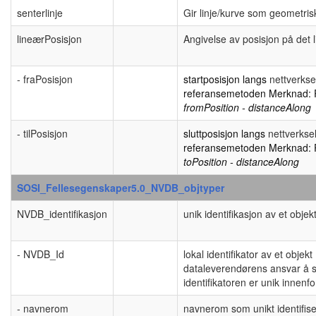
senterlinje
Gir linje/kurve som geometris
lineærPosisjon
Angivelse av posisjon på det 
- fraPosisjon
startposisjon langs
nettverkse
referansemetoden
Merknad:
fromPosition - distanceAlong
- tilPosisjon
sluttposisjon langs
nettverkse
referansemetoden
Merknad:
toPosition - distanceAlong
SOSI_Fellesegenskaper5.0_NVDB_objtyper
NVDB_identifikasjon
unik identifikasjon av et objek
- NVDB_Id
lokal identifikator av et objek
dataleverendørens ansvar å sø
identifikatoren er unik innen
- navnerom
navnerom som unikt identifiser