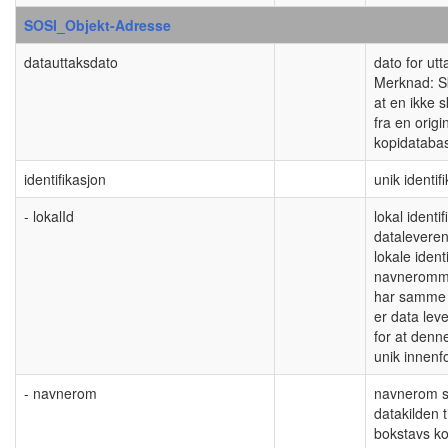
SOSI_Objekt-Adresse
datauttaksdato
dato for ut
Merknad: Sk
at en ikke s
fra en origi
kopidataba
identifikasjon
unik identif
- lokalId
lokal identif
dataleveren
lokale ident
navneromme
har samme i
er data lev
for at denne
unik innen
- navnerom
navnerom so
datakilden t
bokstavs ko