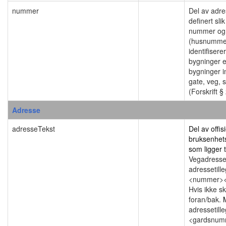
nummer
Del av adr
definert slik
nummer og 
(husnummer
identifiser
bygninger el
bygninger i
gate, veg, s
(Forskrift § 
Adresse
adresseTekst
Del av offi
bruksenhet
som ligger t
Vegadresse
adressetil
<nummer><e
Hvis ikke s
foran/bak.
adressetill
<gardsnum