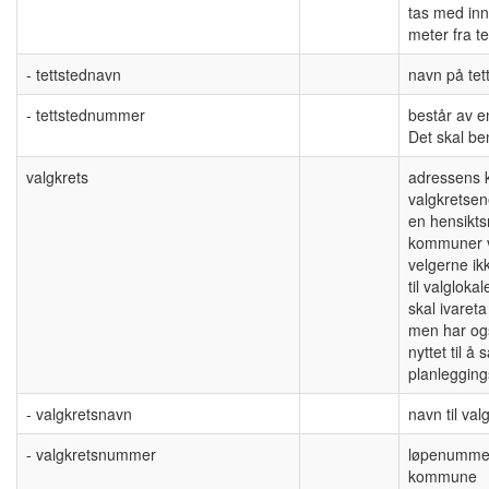
tas med inn
meter fra t
- tettstednavn
navn på tet
- tettstednummer
består av e
Det skal be
valgkrets
adressens kn
valgkretse
en hensikts
kommuner ve
velgerne ikk
til valglok
skal ivareta
men har også
nyttet til å 
planlegging
- valgkretsnavn
navn til val
- valgkretsnummer
løpenummer
kommune