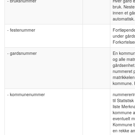
- bruksnummer
Hver gård er
bruk. Nest
innen et gå
automatisk.
- festenummer
Fortløpend
under går
Forkortelse
- gardsnummer
En kommune 
og alle mat
gårdsenhet
nummeret p
matrikkelen
kommune. F
- kommunenummer
nummererin
til Statistis
liste Merkn
kommune allt
eventuelt m
Kommune be
en rekke an