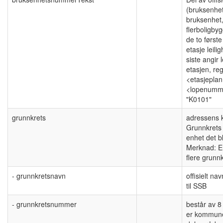
(bruksenhe
bruksenhet, 
flerboligby
de to første
etasje leili
siste angir
etasjen, re
<etasjepla
<lopenumme
"K0101"
grunnkrets
adressens k
Grunnkrets 
enhet det bl
Merknad: En
flere grunnk
- grunnkretsnavn
offisielt na
til SSB
- grunnkretsnummer
består av 8 
er kommune