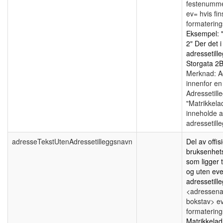
festenumm
ev= hvis fin
formatering
Eksempel:
2"
Der det i 
adressetill
Storgata 2B
Merknad: A
innenfor e
Adressetill
"Matrikkel
inneholde a
adressetill
adresseTekstUtenAdressetilleggsnavn
Del av offi
bruksenhet
som ligger t
og uten eve
adressetill
<adressen
bokstav> ev=
formatering
Matrikkelad