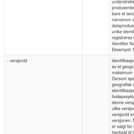
understreki
produsenten
bare et lan
nanverom vi
dataprodus
unike identi
registreres
Identifier 
Eksempel: 
- versjonId
identifikasj
av et geogra
maksimum l
Dersom spes
geografisk 
identifikasj
livsløpssyk
denne versj
ulike versj
versjonId er
versjonen.
er valgt for 
henhold til