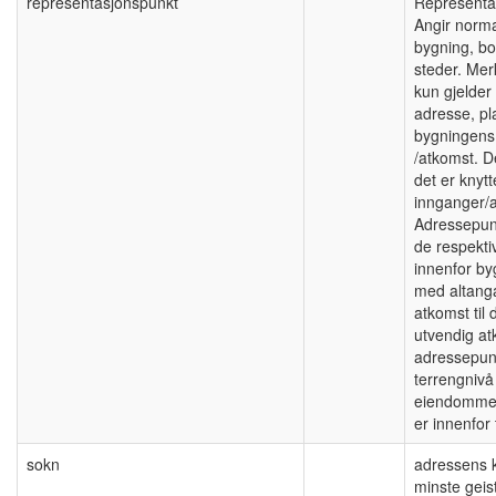
representasjonspunkt
Representa
Angir norma
bygning, bo
steder. Me
kun gjelde
adresse, pl
bygningens 
/atkomst. 
det er knytte
innganger/a
Adressepunk
de respekti
innenfor by
med altang
atkomst til 
utvendig at
adressepun
terrengniv
eiendommer 
er innenfor
sokn
adressens k
minste geis