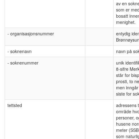
av en sokn
som er med
bosatt inne
menighet.
- organisasjonsnummer
entydig iden
Brønnøysun
- soknenavn
navn på so
- soknenummer
unik identif
8-sifre Merk
står for bi
prosti, to n
men inngår
siste for so
tettsted
adressens ti
område hvo
personer, 
husene norm
meter (SSB
som naturlig