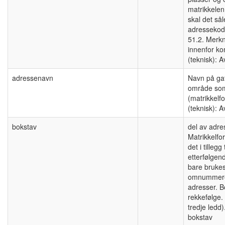
matrikkelen
skal det så
adressekode,
51.2. Merk
innenfor 
(teknisk): A
adressenavn
Navn på gate
område som 
(matrikkelf
(teknisk): A
bokstav
del av adre
Matrikkelfor
det i tillegg
etterfølgen
bare brukes
omnummereri
adresser. Bo
rekkefølge. 
tredje ledd
bokstav