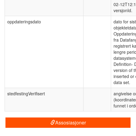
02-12T12:1
versjonId.
oppdateringsdato
dato for sis
objektetda
Oppdatering
fra Datafan
registrert k
lengre perio
datasysteme
Definition- 
version of t
inserted or
data set.
stedfestingVerifisert
angivelse o
(koordinaten
funnet i ord
Assosiasjoner