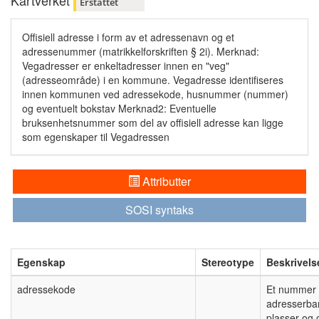
Kartverket
Erstattet
Offisiell adresse i form av et adressenavn og et
adressenummer (matrikkelforskriften § 2i). Merknad:
Vegadresser er enkeltadresser innen en "veg"
(adresseområde) i en kommune. Vegadresse identifiseres
innen kommunen ved adressekode, husnummer (nummer)
og eventuelt bokstav Merknad2: Eventuelle
bruksenhetsnummer som del av offisiell adresse kan ligge
som egenskaper til Vegadressen
Attributter
SOSI syntaks
Egenskap
Stereotype
Beskrivels
adressekode
Et nummer s
adresserbare
plasser og 