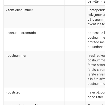
benytter 4 si
- seksjonsnummer
Fortløpend
seksjoner 
gårdsnumm
eventuelt 
postnummerområde
adressens k
postnummer
område med
en underin
- postnummer
firesifret k
postnumme
første siffe
første sifre
første sifr
alle fire sif
postnummer
- poststed
navn på pos
egne lister