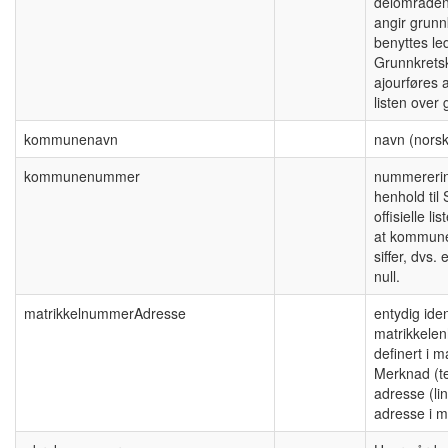
delområden
angir grunn
benyttes le
Grunnkretsk
ajourføres a
listen over 
kommunenavn
navn (nors
kommunenummer
nummereri
henhold til 
offisielle l
at kommune
siffer, dvs
null.
matrikkelnummerAdresse
entydig iden
matrikkele
definert i m
Merknad (te
adresse (lin
adresse i m