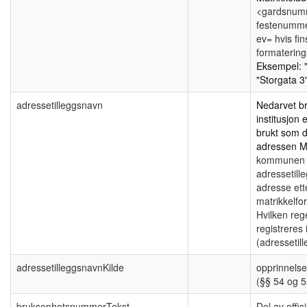
<gardsnum
festenumm
ev= hvis fin
formatering
Eksempel:
"Storgata 3"
adressetilleggsnavn
Nedarvet b
institusjon 
brukt som de
adressen
M
kommunen k
adressetille
adresse ette
matrikkelfor
Hvilken rege
registreres 
(adressetil
adressetilleggsnavnKilde
opprinnelse
(§§ 54 og 55
bruksenhetsnummerTekst
Del av offis