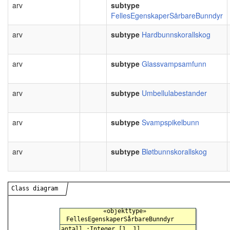
arv
subtype
FellesEgenskaperSårbareBunndyr
arv
subtype
Hardbunnskorallskog
arv
subtype
Glassvampsamfunn
arv
subtype
Umbellulabestander
arv
subtype
Svampspikelbunn
arv
subtype
Bløtbunnskorallskog