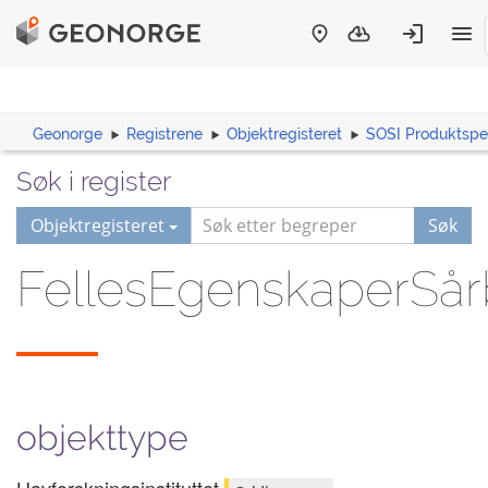
Geonorge
Registrene
Objektregisteret
SOSI Produktspes
Søk i register
Objektregisteret
Søk
FellesEgenskaperSå
objekttype