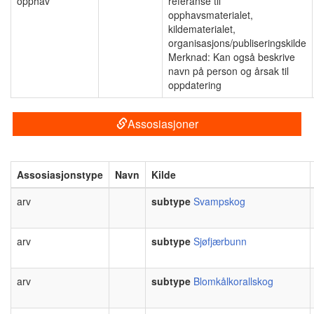
opphav
referanse til
opphavsmaterialet,
kildematerialet,
organisasjons/publiseringskilde
Merknad: Kan også beskrive
navn på person og årsak til
oppdatering
Assosiasjoner
Assosiasjonstype
Navn
Kilde
arv
subtype
Svampskog
arv
subtype
Sjøfjærbunn
arv
subtype
Blomkålkorallskog