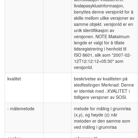
livsløpssyklusinformasjon,
benyttes denne versjonId for å
skille mellom ulike versjoner av
samme objekt. versjonId er en
unik identifikasjon av
versjonen. NOTE Maksimum
lengde er valgt for å tillate
tidsregistrering i henhold til
ISO 8601, slik som "2007-02-
12T12:12:12+05:30" som
versjonId.
kvalitet
beskrivelse av kvaliteten på
stedfestingen Merknad: Denne
er identisk med ..KVALITET i
tidligere versjoner av SOSI.
- målemetode
metode for måling i grunnriss
(x,y), og høyde (z) når
metoden er den samme som
ved måling i grunnriss