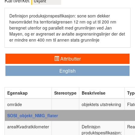
Kartverket
Ukjent
Definisjon produksjonspesifikasjon: sone som dekker
havområdet fra territorialgrensen 12 nm og ut til 200 nm
beregnet utenfor og parallelt med grunnlinjen ved Jan
Mayen, og er avgrenset av avtalte avgrensningslinjer der det
er mindre enn 400 nm til annen stats grunnlinje
Attributter
English
Egenskap
Stereotype
Beskrivelse
Typ
område
objektets utstrekning
Flat
SOSI_objekt_NMG_flater
arealKvadratkilometer
Definisjon
Rea
produktspesifikasjon: