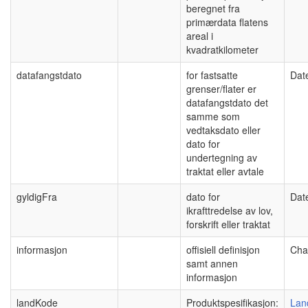
beregnet fra
primærdata flatens
areal i
kvadratkilometer
datafangstdato
for fastsatte
Dat
grenser/flater er
datafangstdato det
samme som
vedtaksdato eller
dato for
undertegning av
traktat eller avtale
gyldigFra
dato for
Dat
ikrafttredelse av lov,
forskrift eller traktat
informasjon
offisiell definisjon
Cha
samt annen
informasjon
landKode
Produktspesifikasjon:
Lan