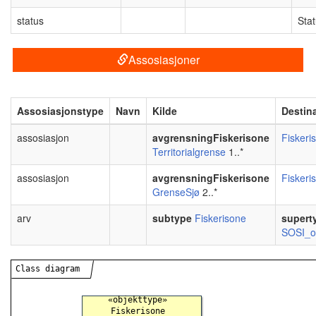
status
Sta
Assosiasjoner
Assosiasjonstype
Navn
Kilde
Destin
assosiasjon
avgrensningFiskerisone
Fiskeri
Territorialgrense
1..*
assosiasjon
avgrensningFiskerisone
Fiskeri
GrenseSjø
2..*
arv
subtype
Fiskerisone
supert
SOSI_o