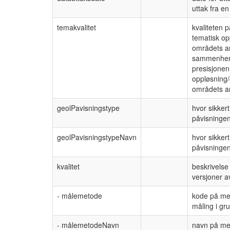
uttak fra e
temakvalitet
kvaliteten p
tematisk op
områdets ar
sammenheng 
presisjonen 
oppløsning/
områdets ar
geolPavisningstype
hvor sikkert
påvisningen
geolPavisningstypeNavn
hvor sikkert
påvisningen
kvalitet
beskrivelse
versjoner a
- målemetode
kode på met
måling i gr
- målemetodeNavn
navn på met