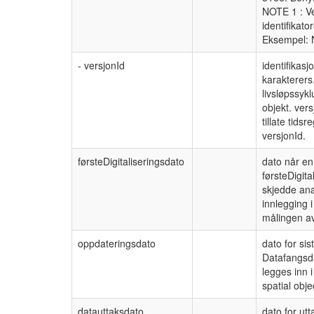
NOTE 1 : Ve
identifikat
Eksempel: 
- versjonId
identifikas
karakterers
livsløpssyk
objekt. ver
tillate tid
versjonId.
førsteDigitaliseringsdato
dato når en
førsteDigit
skjedde ana
innlegging 
målingen av
oppdateringsdato
dato for si
Datafangsda
legges inn 
spatial obje
datauttaksdato
dato for ut