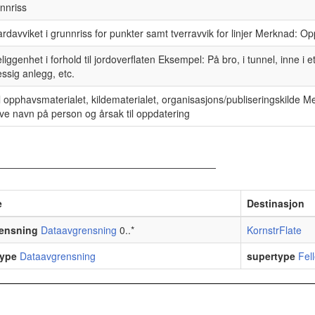
unnriss
rdavviket i grunnriss for punkter samt tverravvik for linjer Merknad: Opp
liggenhet i forhold til jordoverflaten Eksempel: På bro, i tunnel, inne i e
sig anlegg, etc.
il opphavsmaterialet, kildematerialet, organisasjons/publiseringskilde 
ve navn på person og årsak til oppdatering
e
Destinasjon
ensning
Dataavgrensning
0..*
KornstrFlate
ype
Dataavgrensning
supertype
Fel