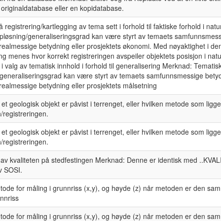
n originaldatabase eller en kopidatabase.
å registrering/kartlegging av tema sett i forhold til faktiske forhold i natu
pløsning/generaliseringsgrad kan være styrt av temaets samfunnsmess
ealmessige betydning eller prosjektets økonomi. Med nøyaktighet i de
menes hvor korrekt registreringen avspeiler objektets posisjon i nat
i valg av tematisk innhold i forhold til generalisering Merknad: Tematis
generaliseringsgrad kan være styrt av temaets samfunnsmessige bety
ealmessige betydning eller prosjektets målsetning
 et geologisk objekt er påvist i terrenget, eller hvilken metode som ligger
/registreringen.
 et geologisk objekt er påvist i terrenget, eller hvilken metode som ligger
/registreringen.
 av kvaliteten på stedfestingen Merknad: Denne er identisk med ..KVALI
v SOSI.
ode for måling i grunnriss (x,y), og høyde (z) når metoden er den s
unnriss
ode for måling i grunnriss (x,y), og høyde (z) når metoden er den s