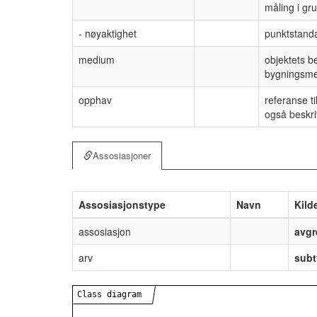
måling i gr
- nøyaktighet
punktstanda
medium
objektets be
bygningsmes
opphav
referanse t
også beskri
Assosiasjoner
Assosiasjonstype
Navn
Kild
assosiasjon
avgr
arv
subt