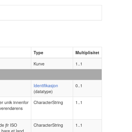
Type
Multiplisitet
Kurve
1..1
Identifikasjon
0..1
(datatype)
 er unik innenfor
CharacterString
1..1
everendørens
de jfr ISO
CharacterString
1..1
 bare et land.