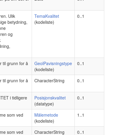
ren. Ulik
TemaKvalitet
0..1
ige betydning,
(kodeliste)
nne
uren og
k
dning,
 til grunn for å
GeolPavisningstype
0..1
(kodeliste)
 til grunn for å
CharacterString
0..1
TET i tidligere
Posisjonskvalitet
0..1
(datatype)
amme som ved
Målemetode
1..1
(kodeliste)
amme som ved
CharacterString
0..1