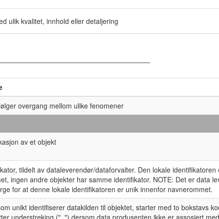
 ulik kvalitet, innhold eller detaljering
e
følger overgang mellom ulike fenomener
ikasjon av et objekt
fikator, tildelt av dataleverendør/dataforvalter. Den lokale identifikatoren
, ingen andre objekter har samme identifikator. NOTE: Det er data l
rge for at denne lokale identifikatoren er unik innenfor navnerommet.
m unikt identifiserer datakilden til objektet, starter med to bokstavs ko
ter understreking ("_") dersom data produsenten ikke er assosiert med