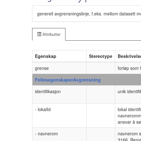
generell avgrensningslinje, f.eks. mellom datasett med
Attributter
Egenskap
Stereotype
Beskrivels
grense
forløp som 
FellesegenskaperAvgrensning
identifikasjon
unik identif
- lokalId
lokal identi
navnerommet
ansvar å sø
- navnerom
navnerom so
3166. Benyt