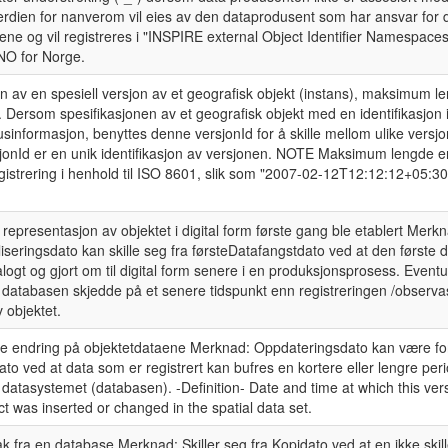
rdien for nanverom vil eies av den dataprodusent som har ansvar for 
orene og vil registreres i "INSPIRE external Object Identifier Namespace
NO for Norge.
jon av en spesiell versjon av et geografisk objekt (instans), maksimum 
. Dersom spesifikasjonen av et geografisk objekt med en identifikasjon 
lusinformasjon, benyttes denne versjonId for å skille mellom ulike vers
sjonId er en unik identifikasjon av versjonen. NOTE Maksimum lengde er 
sregistrering i henhold til ISO 8601, slik som "2007-02-12T12:12:12+05:3
 representasjon av objektet i digital form første gang ble etablert Merk
aliseringsdato kan skille seg fra førsteDatafangstdato ved at den første
logt og gjort om til digital form senere i en produksjonsprosess. Eventue
i databasen skjedde på et senere tidspunkt enn registreringen /observa
 objektet.
ste endring på objektetdataene Merknad: Oppdateringsdato kan være fors
to ved at data som er registrert kan bufres en kortere eller lengre peri
i datasystemet (databasen). -Definition- Date and time at which this vers
ct was inserted or changed in the spatial data set.
tak fra en database Merknad: Skiller seg fra Kopidato ved at en ikke skil