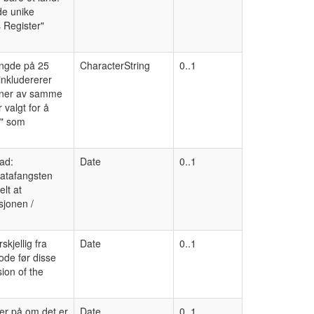
de unike
s Register"
lengde på 25
CharacterString
0..1
inkludererer
joner av samme
valgt for å
0" som
nad:
Date
0..1
 datafangsten
lt at
sjonen /
kjellig fra
Date
0..1
ode før disse
ion of the
ler på om det er
Date
0..1