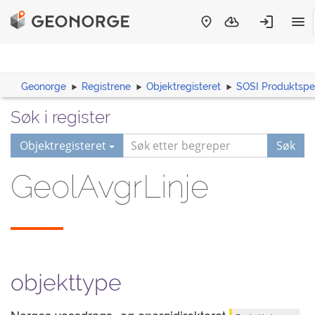
Geonorge
Registrene
Objektregisteret
SOSI Produktspes
Søk i register
Objektregisteret
Søk
GeolAvgrLinje
objekttype