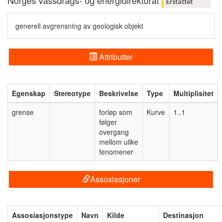
Norges vassdrags- og energidirektorat
Erstattet
generell avgrensning av geologisk objekt
Attributter
Egenskap
Stereotype
Beskrivelse
Type
Multiplisitet
grense
forløp som
Kurve
1..1
følger
overgang
mellom ulike
fenomener
Assosiasjoner
Assosiasjonstype
Navn
Kilde
Destinasjon