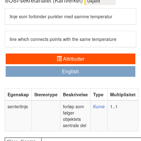
SOSI-sekretariatet (Kartverket)
Ukjent
linje som forbinder punkter med samme temperatur
line which connects points with the same temperature
Attributter
English
Egenskap
Stereotype
Beskrivelse
Type
Multiplisitet
senterlinje
forløp som
Kurve
1..1
følger
objektets
sentrale del