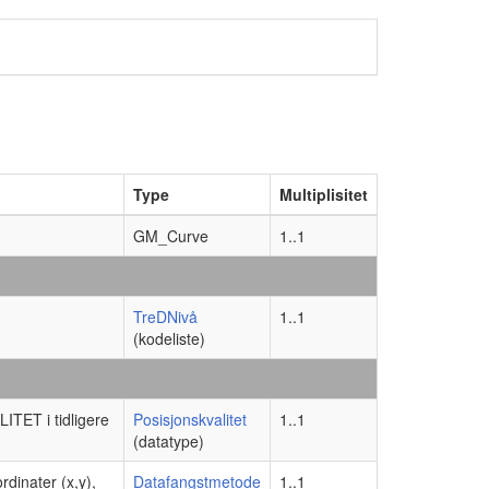
Type
Multiplisitet
GM_Curve
1..1
TreDNivå
1..1
(kodeliste)
ITET i tidligere
Posisjonskvalitet
1..1
(datatype)
dinater (x,y),
Datafangstmetode
1..1