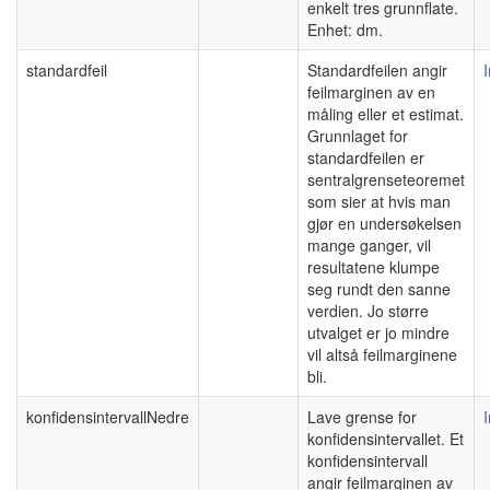
enkelt tres grunnflate.
Enhet: dm.
standardfeil
Standardfeilen angir
feilmarginen av en
måling eller et estimat.
Grunnlaget for
standardfeilen er
sentralgrenseteoremet
som sier at hvis man
gjør en undersøkelsen
mange ganger, vil
resultatene klumpe
seg rundt den sanne
verdien. Jo større
utvalget er jo mindre
vil altså feilmarginene
bli.
konfidensintervallNedre
Lave grense for
konfidensintervallet. Et
konfidensintervall
angir feilmarginen av