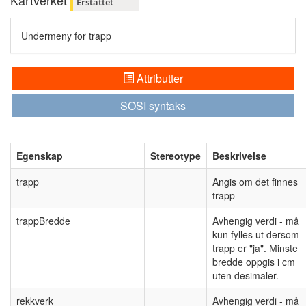
Kartverket
Erstattet
Undermeny for trapp
Attributter
SOSI syntaks
Egenskap
Stereotype
Beskrivelse
trapp
Angis om det finnes
trapp
trappBredde
Avhengig verdi - må
kun fylles ut dersom
trapp er "ja". Minste
bredde oppgis i cm
uten desimaler.
rekkverk
Avhengig verdi - må