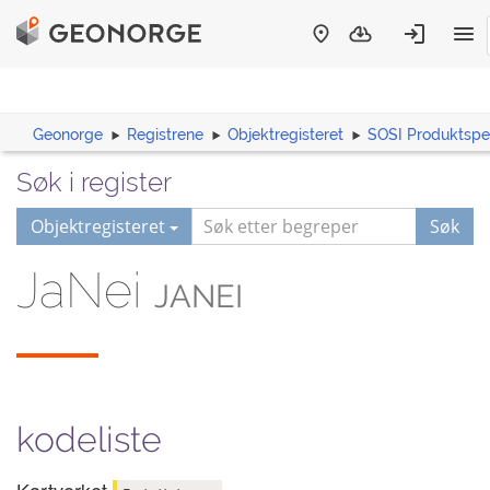
Geonorge
Registrene
Objektregisteret
SOSI Produktspes
Søk i register
Objektregisteret
Søk
JaNei
JANEI
kodeliste