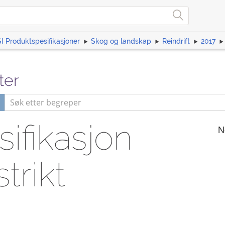
I Produktspesifikasjoner
Skog og landskap
Reindrift
2017
ter
ifikasjon
N
trikt