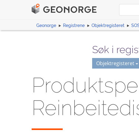
Geonorge
Registrene
Objektregisteret
SOS
Søk i regis
Objektregisteret
Produktspes
Reinbeitedis