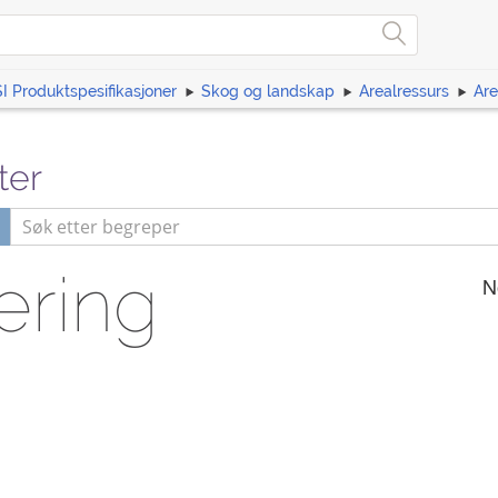
I Produktspesifikasjoner
Skog og landskap
Arealressurs
Are
ter
ering
N