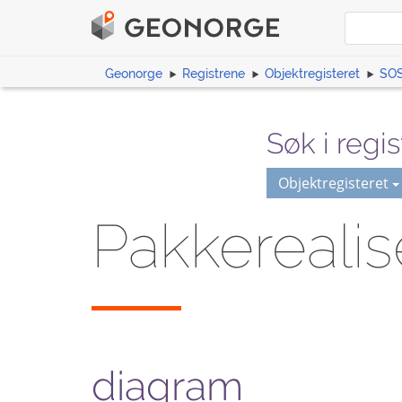
Geonorge
Registrene
Objektregisteret
SOS
Søk i regis
Objektregisteret
Pakkerealis
diagram