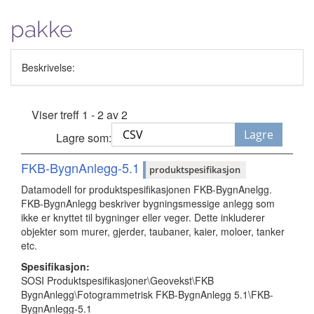
pakke
Beskrivelse:
Viser treff 1 - 2 av 2
Lagre
Lagre som:
FKB-BygnAnlegg-5.1
produktspesifikasjon
Datamodell for produktspesifikasjonen FKB-BygnAnelgg.
FKB-BygnAnlegg beskriver bygningsmessige anlegg som
ikke er knyttet til bygninger eller veger. Dette inkluderer
objekter som murer, gjerder, taubaner, kaier, moloer, tanker
etc.
Spesifikasjon:
SOSI Produktspesifikasjoner\Geovekst\FKB
BygnAnlegg\Fotogrammetrisk FKB-BygnAnlegg 5.1\FKB-
BygnAnlegg-5.1