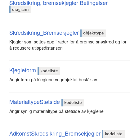
Skredsikring, bremsekjegler Betingelser
diagram
Skredsikring_Bremsekjegler
objekttype
Kjegler som settes opp i rader for å bremse snøskred og for
å redusere utløpsdistansen
Kjegleform
kodeliste
Angir form på kjeglene vegobjektet består av
MaterialtypeStøtside
kodeliste
Angir synlig materialtype på støtside av kjeglene
AdkomstSkredsikring_Bremsekjegler
kodeliste