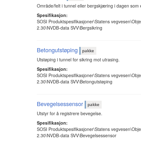
Område/felt i tunnel eller bergskjæring i dagen som e
Spesifikasjon:
SOSI Produktspesifikasjoner\Statens vegvesen\Obje
2.30\NVDB-data SVV\Bergsikring
Betongutstøping
pakke
Utstøping i tunnel for sikring mot utrasing.
Spesifikasjon:
SOSI Produktspesifikasjoner\Statens vegvesen\Obje
2.30\NVDB-data SVV\Betongutstøping
Bevegelsessensor
pakke
Utstyr for å registrere bevegelse.
Spesifikasjon:
SOSI Produktspesifikasjoner\Statens vegvesen\Obje
2.30\NVDB-data SVV\Bevegelsessensor