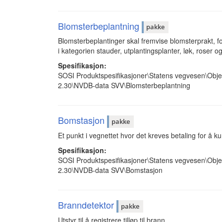
Blomsterbeplantning
pakke
Blomsterbeplantinger skal fremvise blomsterprakt, 
i kategorien stauder, utplantingsplanter, løk, roser og
Spesifikasjon:
SOSI Produktspesifikasjoner\Statens vegvesen\Obje
2.30\NVDB-data SVV\Blomsterbeplantning
Bomstasjon
pakke
Et punkt i vegnettet hvor det kreves betaling for å ku
Spesifikasjon:
SOSI Produktspesifikasjoner\Statens vegvesen\Obje
2.30\NVDB-data SVV\Bomstasjon
Branndetektor
pakke
Utstyr til å registrere tilløp til brann.