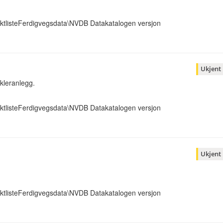
ktlisteFerdigvegsdata\NVDB Datakatalogen versjon
Ukjent
kleranlegg.
ktlisteFerdigvegsdata\NVDB Datakatalogen versjon
Ukjent
ktlisteFerdigvegsdata\NVDB Datakatalogen versjon