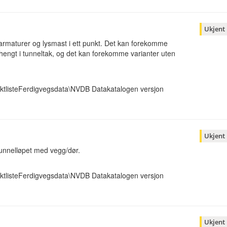
Ukjent
sarmaturer og lysmast i ett punkt. Det kan forekomme
hengt i tunneltak, og det kan forekomme varianter uten
ktlisteFerdigvegsdata\NVDB Datakatalogen versjon
Ukjent
tunnelløpet med vegg/dør.
ktlisteFerdigvegsdata\NVDB Datakatalogen versjon
Ukjent