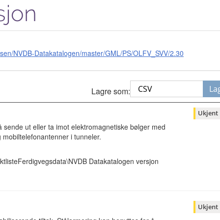
sjon
gvesen/NVDB-Datakatalogen/master/GML/PS/OLFV_SVV/2.30
La
Lagre som:
Ukjent
å sende ut eller ta imot elektromagnetiske bølger med
 og mobiltelefonantenner i tunneler.
ktlisteFerdigvegsdata\NVDB Datakatalogen versjon
Ukjent