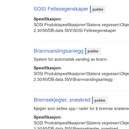
SOSI Fellesegenskaper
pakke
Spesifikasjon:
SOSI Produktspesifikasjoner\Statens vegvesen\Obje
2.30\NVDB-data SVV\SOSI Fellesegenskaper
Brannvarslingsanlegg
pakke
System for automatisk varsling av brann.
Spesifikasjon:
SOSI Produktspesifikasjoner\Statens vegvesen\Obje
2.30\NVDB-data SVV\Brannvarslingsanlegg
Bremsekjegler, snøskred
pakke
Kjegler som settes opp i rader for å bremse snøskre
Spesifikasjon:
SOSI Produktspesifikasjoner\Statens vegvesen\Obje
2.30\NVDB-data SVV\Bremsekjegler, snøskred