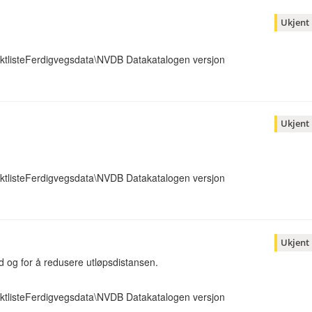
Ukjent
ktlisteFerdigvegsdata\NVDB Datakatalogen versjon
Ukjent
ktlisteFerdigvegsdata\NVDB Datakatalogen versjon
Ukjent
d og for å redusere utløpsdistansen.
ktlisteFerdigvegsdata\NVDB Datakatalogen versjon