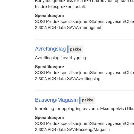
Benyttes geoteknisk for å øke bæreevnen og som stab
hindre telesprekker i asfalt.
Spesifikasjon:
SOSI Produktspesifikasjoner\Statens vegvesen\Obje
2.30\NVDB-data SVV\Armeringsnett
Avrettingslag
pakke
Avrettingslag i overbygning.
Spesifikasjon:
SOSI Produktspesifikasjoner\Statens vegvesen\Obje
2.30\NVDB-data SVV\Avrettingslag
Basseng/Magasin
pakke
Innretning for opplagring av vann. Eksempelvis i tilkny
Spesifikasjon:
SOSI Produktspesifikasjoner\Statens vegvesen\Obje
2.30\NVDB-data SVV\Basseng/Magasin