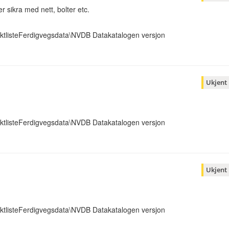
r sikra med nett, bolter etc.
ktlisteFerdigvegsdata\NVDB Datakatalogen versjon
Ukjent
ktlisteFerdigvegsdata\NVDB Datakatalogen versjon
Ukjent
ktlisteFerdigvegsdata\NVDB Datakatalogen versjon