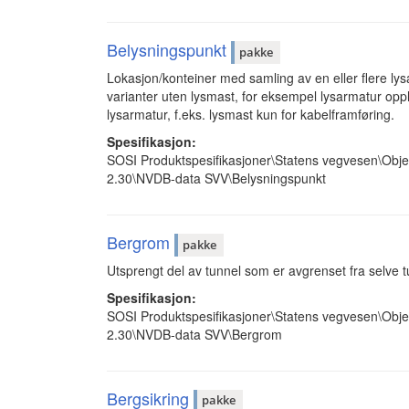
Belysningspunkt
pakke
Lokasjon/konteiner med samling av en eller flere ly
varianter uten lysmast, for eksempel lysarmatur opp
lysarmatur, f.eks. lysmast kun for kabelframføring.
Spesifikasjon:
SOSI Produktspesifikasjoner\Statens vegvesen\Obje
2.30\NVDB-data SVV\Belysningspunkt
Bergrom
pakke
Utsprengt del av tunnel som er avgrenset fra selve 
Spesifikasjon:
SOSI Produktspesifikasjoner\Statens vegvesen\Obje
2.30\NVDB-data SVV\Bergrom
Bergsikring
pakke