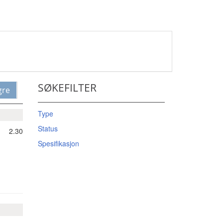
SØKEFILTER
gre
Type
Status
2.30
Spesifikasjon