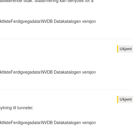
iliserende tiltak. Stålarmering kan benyttes for å
ktlisteFerdigvegsdata\NVDB Datakatalogen versjon
Ukjent
ktlisteFerdigvegsdata\NVDB Datakatalogen versjon
Ukjent
tning til tunneler.
ktlisteFerdigvegsdata\NVDB Datakatalogen versjon