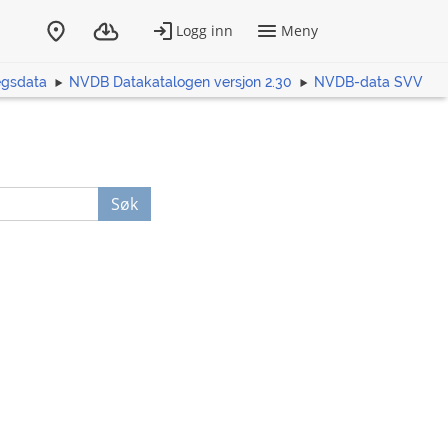
egsdata
NVDB Datakatalogen versjon 2.30
NVDB-data SVV
Søk