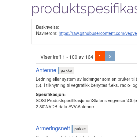
produktspesifika
Beskrivelse:
Navnerom:
https://raw.githubusercontent.com/ve
1
2
Viser treff 1 - 100 av 164
Antenne
pakke
Ledning eller system av ledninger som en bruker til 
(5). I tilknytning til vegtrafikk benyttes f.eks. radio-
Spesifikasjon:
SOSI Produktspesifikasjoner\Statens vegvesen\Obje
2.30\NVDB-data SVV\Antenne
Armeringsnett
pakke