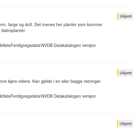
Ukjent
form, farge og duft. Det menes her planter som kommer
 klatreplanter.
ktlisteFerdigvegsdata\NVDB Datakatalogen versjon
Ukjent
nne kjøre videre. Kan gjelde i en eller begge retninger.
ktlisteFerdigvegsdata\NVDB Datakatalogen versjon
Ukjent