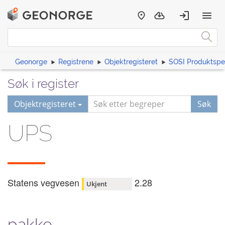
Geonorge
Registrene
Objektregisteret
SOSI Produktspes
Søk i register
Objektregisteret
Søk
UPS
Statens vegvesen
2.28
Ukjent
pakke