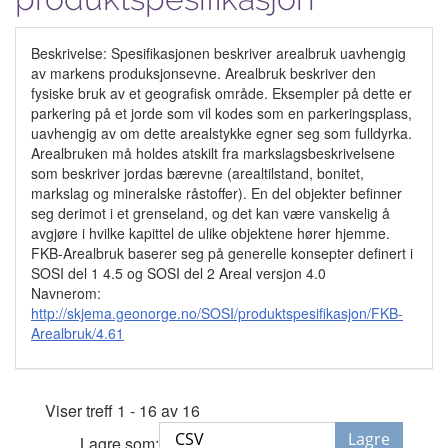
Beskrivelse: Spesifikasjonen beskriver arealbruk uavhengig
av markens produksjonsevne. Arealbruk beskriver den
fysiske bruk av et geografisk område. Eksempler på dette er
parkering på et jorde som vil kodes som en parkeringsplass,
uavhengig av om dette arealstykke egner seg som fulldyrka.
Arealbruken må holdes atskilt fra markslagsbeskrivelsene
som beskriver jordas bærevne (arealtilstand, bonitet,
markslag og mineralske råstoffer). En del objekter befinner
seg derimot i et grenseland, og det kan være vanskelig å
avgjøre i hvilke kapittel de ulike objektene hører hjemme.
FKB-Arealbruk baserer seg på generelle konsepter definert i
SOSI del 1 4.5 og SOSI del 2 Areal versjon 4.0
Navnerom:
http://skjema.geonorge.no/SOSI/produktspesifikasjon/FKB-
Arealbruk/4.61
Viser treff 1 - 16 av 16
Lagre
Lagre som: