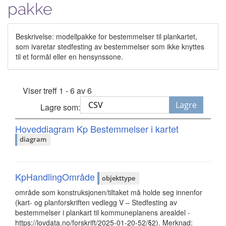
pakke
Beskrivelse: modellpakke for bestemmelser til plankartet,
som ivaretar stedfesting av bestemmelser som ikke knyttes
til et formål eller en hensynssone.
Viser treff 1 - 6 av 6
Lagre
Lagre som:
Hoveddiagram Kp Bestemmelser i kartet
diagram
KpHandlingOmråde
objekttype
område som konstruksjonen/tiltaket må holde seg innenfor
(kart- og planforskriften vedlegg V – Stedfesting av
bestemmelser i plankart til kommuneplanens arealdel -
https://lovdata.no/forskrift/2025-01-20-52/§2). Merknad: